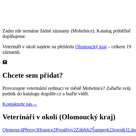
Zatím zde nemáme žádné záznamy
(Mohelnice)
. Katalog průběžně
doplňujeme.
Veterináři
v okolí najdete na přehledu
Olomoucký kraj
– celkem
19
záznamů
.
🏥
Chcete sem přidat?
Provozujete
veterinární ordinaci
ve městě Mohelnice
? Zařaďte svůj
podnik do katalogu dogslife.cz a buďte vidět.
Kontaktujte nás
→
Veterináři v okolí (Olomoucký kraj)
Olomouc
4
Přerov
3
Hranice
2
Prostějov
2
Zábřeh
2
Šumperk
2
Jeseník
1
Lito