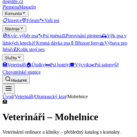
dogslife
.cz
Plemena
Magazín
Komunita
📋
Inzerce
💬
Fórum
🐾
Vaši psi
Nástroje
🧭
Kvíz: výběr psa
🐾
Psí jména
⚖️
Porovnání plemen
🕰️
Věk psa v
lidských letech
🍖
Krmná dávka psa
🍼
Březost feny
🧺
Výbava pro
štěně
💰
Kolik stojí pes
Služby
🏥
Veterináři
🏠
Útulky
🛏️
Psí hotely
🎓
Výcvik
✂️
Psí salony
🐶
Chovatelské stanice
Hledat
⌘K
Úvod
/
Veterináři
/
Olomoucký kraj
/
Mohelnice
🏥
Veterináři – Mohelnice
Veterinární ordinace a kliniky
– přehledný katalog s kontakty.