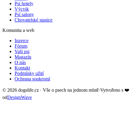
Psí hotely
Výcvik
Psí salony
Chovatelské stanice
Komunita a web
Inzerce
Fórum
Vaši psi
Magazín
O nás
Kontakt
Podmínky užití
Ochrana soukromí
©
2026
dogslife.cz · Vše o psech na jednom místě
·
Vytvořeno s
❤️
od
DesignWave