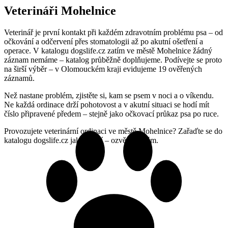
Veterináři Mohelnice
Veterinář je první kontakt při každém zdravotním problému psa – od
očkování a odčervení přes stomatologii až po akutní ošetření a
operace. V katalogu dogslife.cz zatím ve městě Mohelnice žádný
záznam nemáme – katalog průběžně doplňujeme. Podívejte se proto
na širší výběr – v Olomouckém kraji evidujeme 19 ověřených
záznamů.
Než nastane problém, zjistěte si, kam se psem v noci a o víkendu.
Ne každá ordinace drží pohotovost a v akutní situaci se hodí mít
číslo připravené předem – stejně jako očkovací průkaz psa po ruce.
Provozujete veterinární ordinaci ve městě Mohelnice? Zařaďte se do
katalogu dogslife.cz jako první – ozvěte se nám.