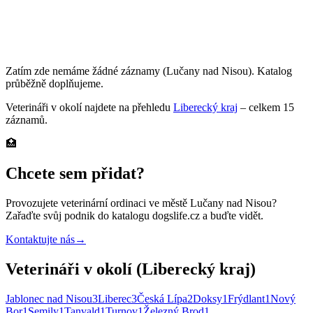
Zatím zde nemáme žádné záznamy
(Lučany nad Nisou)
. Katalog
průběžně doplňujeme.
Veterináři
v okolí najdete na přehledu
Liberecký kraj
– celkem
15
záznamů
.
🏥
Chcete sem přidat?
Provozujete
veterinární ordinaci
ve městě Lučany nad Nisou
?
Zařaďte svůj podnik do katalogu dogslife.cz a buďte vidět.
Kontaktujte nás
→
Veterináři v okolí (Liberecký kraj)
Jablonec nad Nisou
3
Liberec
3
Česká Lípa
2
Doksy
1
Frýdlant
1
Nový
Bor
1
Semily
1
Tanvald
1
Turnov
1
Železný Brod
1