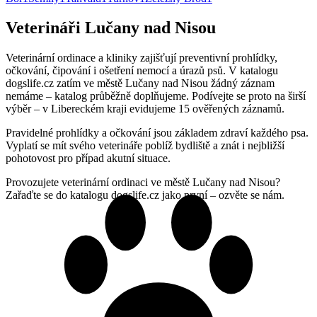
Veterináři Lučany nad Nisou
Veterinární ordinace a kliniky zajišťují preventivní prohlídky,
očkování, čipování i ošetření nemocí a úrazů psů. V katalogu
dogslife.cz zatím ve městě Lučany nad Nisou žádný záznam
nemáme – katalog průběžně doplňujeme. Podívejte se proto na širší
výběr – v Libereckém kraji evidujeme 15 ověřených záznamů.
Pravidelné prohlídky a očkování jsou základem zdraví každého psa.
Vyplatí se mít svého veterináře poblíž bydliště a znát i nejbližší
pohotovost pro případ akutní situace.
Provozujete veterinární ordinaci ve městě Lučany nad Nisou?
Zařaďte se do katalogu dogslife.cz jako první – ozvěte se nám.