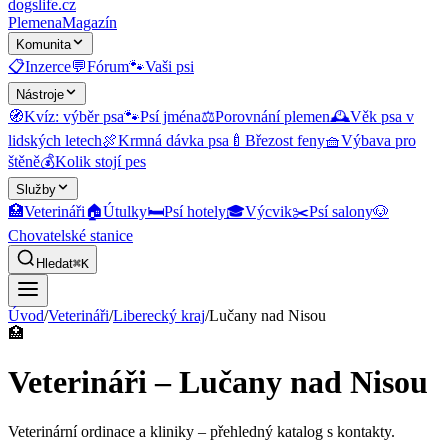
dogslife
.cz
Plemena
Magazín
Komunita
📋
Inzerce
💬
Fórum
🐾
Vaši psi
Nástroje
🧭
Kvíz: výběr psa
🐾
Psí jména
⚖️
Porovnání plemen
🕰️
Věk psa v
lidských letech
🍖
Krmná dávka psa
🍼
Březost feny
🧺
Výbava pro
štěně
💰
Kolik stojí pes
Služby
🏥
Veterináři
🏠
Útulky
🛏️
Psí hotely
🎓
Výcvik
✂️
Psí salony
🐶
Chovatelské stanice
Hledat
⌘K
Úvod
/
Veterináři
/
Liberecký kraj
/
Lučany nad Nisou
🏥
Veterináři – Lučany nad Nisou
Veterinární ordinace a kliniky
– přehledný katalog s kontakty.