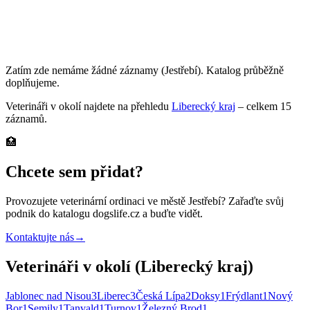
Zatím zde nemáme žádné záznamy
(Jestřebí)
. Katalog průběžně
doplňujeme.
Veterináři
v okolí najdete na přehledu
Liberecký kraj
– celkem
15
záznamů
.
🏥
Chcete sem přidat?
Provozujete
veterinární ordinaci
ve městě Jestřebí
? Zařaďte svůj
podnik do katalogu dogslife.cz a buďte vidět.
Kontaktujte nás
→
Veterináři v okolí (Liberecký kraj)
Jablonec nad Nisou
3
Liberec
3
Česká Lípa
2
Doksy
1
Frýdlant
1
Nový
Bor
1
Semily
1
Tanvald
1
Turnov
1
Železný Brod
1