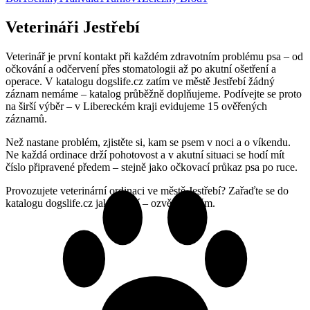
Veterináři Jestřebí
Veterinář je první kontakt při každém zdravotním problému psa – od
očkování a odčervení přes stomatologii až po akutní ošetření a
operace. V katalogu dogslife.cz zatím ve městě Jestřebí žádný
záznam nemáme – katalog průběžně doplňujeme. Podívejte se proto
na širší výběr – v Libereckém kraji evidujeme 15 ověřených
záznamů.
Než nastane problém, zjistěte si, kam se psem v noci a o víkendu.
Ne každá ordinace drží pohotovost a v akutní situaci se hodí mít
číslo připravené předem – stejně jako očkovací průkaz psa po ruce.
Provozujete veterinární ordinaci ve městě Jestřebí? Zařaďte se do
katalogu dogslife.cz jako první – ozvěte se nám.