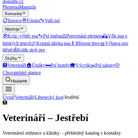
dogslife
.cz
Plemena
Magazín
Komunita
📋
Inzerce
💬
Fórum
🐾
Vaši psi
Nástroje
🧭
Kvíz: výběr psa
🐾
Psí jména
⚖️
Porovnání plemen
🕰️
Věk psa v
lidských letech
🍖
Krmná dávka psa
🍼
Březost feny
🧺
Výbava pro
štěně
💰
Kolik stojí pes
Služby
🏥
Veterináři
🏠
Útulky
🛏️
Psí hotely
🎓
Výcvik
✂️
Psí salony
🐶
Chovatelské stanice
Hledat
⌘K
Úvod
/
Veterináři
/
Liberecký kraj
/
Jestřebí
🏥
Veterináři – Jestřebí
Veterinární ordinace a kliniky
– přehledný katalog s kontakty.