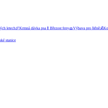
ých letech
🍖
Krmná dávka psa
🍼
Březost feny
🧺
Výbava pro štěně
💰
Kol
ské stanice