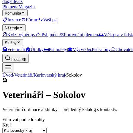
dogslife
.cz
Plemena
Magazín
Komunita
📋
Inzerce
💬
Fórum
🐾
Vaši psi
Nástroje
🧭
Kvíz: výběr psa
🐾
Psí jména
⚖️
Porovnání plemen
🕰️
Věk psa v lidsk
Služby
🏥
Veterináři
🏠
Útulky
🛏️
Psí hotely
🎓
Výcvik
✂️
Psí salony
🐶
Chovatel
Hledat
⌘K
Úvod
/
Veterináři
/
Karlovarský kraj
/
Sokolov
🏥
Veterináři – Sokolov
Veterinární ordinace a kliniky
– přehledný katalog s kontakty.
Filtrovat podle lokality
Kraj