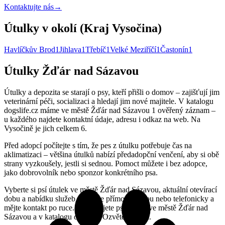
Kontaktujte nás
→
Útulky v okolí (Kraj Vysočina)
Havlíčkův Brod
1
Jihlava
1
Třebíč
1
Velké Meziříčí
1
Častonín
1
Útulky Žďár nad Sázavou
Útulky a depozita se starají o psy, kteří přišli o domov – zajišťují jim
veterinární péči, socializaci a hledají jim nové majitele. V katalogu
dogslife.cz máme ve městě Žďár nad Sázavou 1 ověřený záznam –
u každého najdete kontaktní údaje, adresu i odkaz na web. Na
Vysočině je jich celkem 6.
Před adopcí počítejte s tím, že pes z útulku potřebuje čas na
aklimatizaci – většina útulků nabízí předadopční venčení, aby si obě
strany vyzkoušely, jestli si sednou. Pomoct můžete i bez adopce,
jako dobrovolník nebo sponzor konkrétního psa.
Vyberte si psí útulek ve městě Žďár nad Sázavou, aktuální otevírací
dobu a nabídku služeb si ověřte přímo na webu nebo telefonicky a
mějte kontakt po ruce. Provozujete psí útulek ve městě Žďár nad
Sázavou a v katalogu chybíte? Ozvěte se nám.