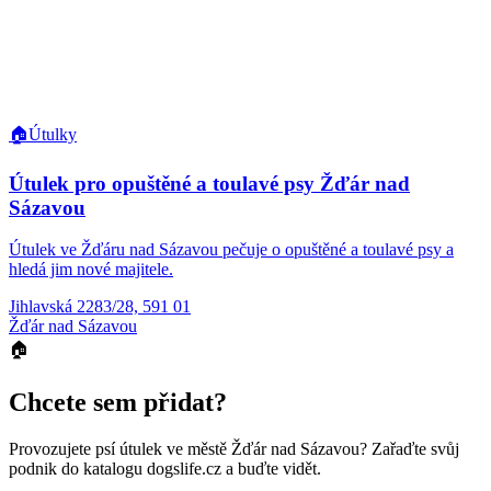
🏠
Útulky
Útulek pro opuštěné a toulavé psy Žďár nad
Sázavou
Útulek ve Žďáru nad Sázavou pečuje o opuštěné a toulavé psy a
hledá jim nové majitele.
Jihlavská 2283/28, 591 01
Žďár nad Sázavou
🏠
Chcete sem přidat?
Provozujete
psí útulek
ve městě Žďár nad Sázavou
? Zařaďte svůj
podnik do katalogu dogslife.cz a buďte vidět.