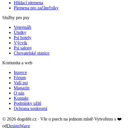
Hlídací plemena
Plemena pro začátečníky
Služby pro psy
Veterináři
Útulky
Psí hotely
Výcvik
Psí salony
Chovatelské stanice
Komunita a web
Inzerce
Fórum
Vaši psi
Magazín
O nás
Kontakt
Podmínky užití
Ochrana soukromí
©
2026
dogslife.cz · Vše o psech na jednom místě
·
Vytvořeno s
❤️
od
DesignWave