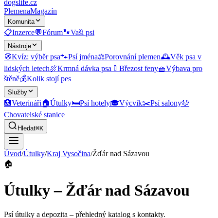
dogslife
.cz
Plemena
Magazín
Komunita
📋
Inzerce
💬
Fórum
🐾
Vaši psi
Nástroje
🧭
Kvíz: výběr psa
🐾
Psí jména
⚖️
Porovnání plemen
🕰️
Věk psa v
lidských letech
🍖
Krmná dávka psa
🍼
Březost feny
🧺
Výbava pro
štěně
💰
Kolik stojí pes
Služby
🏥
Veterináři
🏠
Útulky
🛏️
Psí hotely
🎓
Výcvik
✂️
Psí salony
🐶
Chovatelské stanice
Hledat
⌘K
Úvod
/
Útulky
/
Kraj Vysočina
/
Žďár nad Sázavou
🏠
Útulky – Žďár nad Sázavou
Psí útulky a depozita
– přehledný katalog s kontakty.