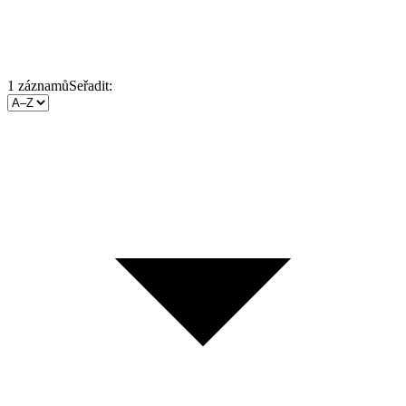
1
záznamů
Seřadit: