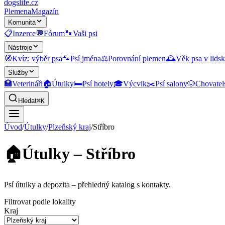
dogslife
.cz
Plemena
Magazín
Komunita
📋
Inzerce
💬
Fórum
🐾
Vaši psi
Nástroje
🧭
Kvíz: výběr psa
🐾
Psí jména
⚖️
Porovnání plemen
🕰️
Věk psa v lidsk
Služby
🏥
Veterináři
🏠
Útulky
🛏️
Psí hotely
🎓
Výcvik
✂️
Psí salony
🐶
Chovatel
Hledat
⌘K
Úvod
/
Útulky
/
Plzeňský kraj
/
Stříbro
🏠
Útulky – Stříbro
Psí útulky a depozita
– přehledný katalog s kontakty.
Filtrovat podle lokality
Kraj