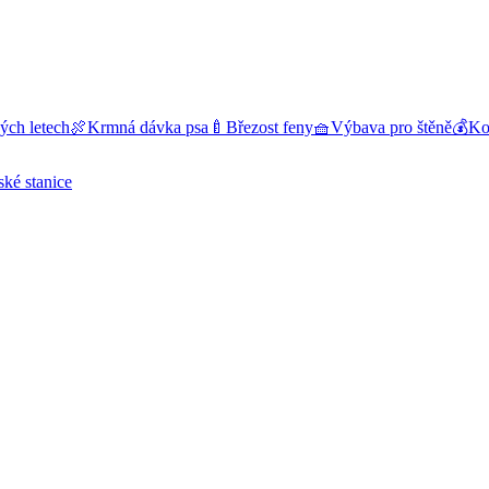
ých letech
🍖
Krmná dávka psa
🍼
Březost feny
🧺
Výbava pro štěně
💰
Kol
ské stanice