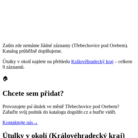
Zatím zde nemáme žádné záznamy
(Třebechovice pod Orebem)
.
Katalog průběžně doplňujeme.
Útulky
v okolí najdete na přehledu
Královéhradecký kraj
– celkem
9
záznamů
.
🏠
Chcete sem přidat?
Provozujete
psí útulek
ve městě Třebechovice pod Orebem
?
Zařaďte svůj podnik do katalogu dogslife.cz a buďte vidět.
Kontaktujte nás
→
Útulky v okolí (Královéhradecký kraj)