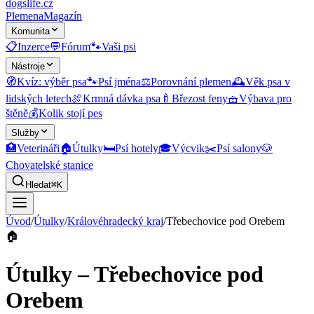
dogslife
.cz
Plemena
Magazín
Komunita
📋
Inzerce
💬
Fórum
🐾
Vaši psi
Nástroje
🧭
Kvíz: výběr psa
🐾
Psí jména
⚖️
Porovnání plemen
🕰️
Věk psa v
lidských letech
🍖
Krmná dávka psa
🍼
Březost feny
🧺
Výbava pro
štěně
💰
Kolik stojí pes
Služby
🏥
Veterináři
🏠
Útulky
🛏️
Psí hotely
🎓
Výcvik
✂️
Psí salony
🐶
Chovatelské stanice
Hledat
⌘K
Úvod
/
Útulky
/
Královéhradecký kraj
/
Třebechovice pod Orebem
🏠
Útulky – Třebechovice pod
Orebem