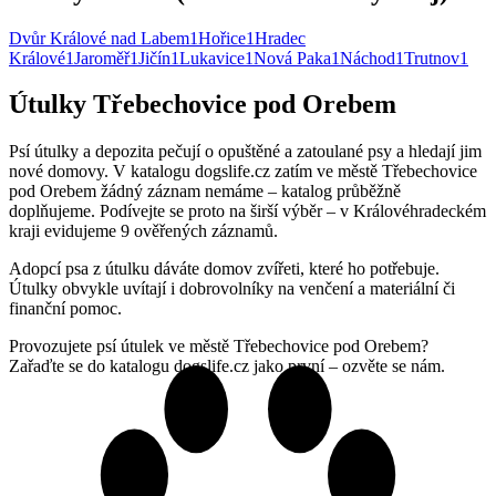
Dvůr Králové nad Labem
1
Hořice
1
Hradec
Králové
1
Jaroměř
1
Jičín
1
Lukavice
1
Nová Paka
1
Náchod
1
Trutnov
1
Útulky Třebechovice pod Orebem
Psí útulky a depozita pečují o opuštěné a zatoulané psy a hledají jim
nové domovy. V katalogu dogslife.cz zatím ve městě Třebechovice
pod Orebem žádný záznam nemáme – katalog průběžně
doplňujeme. Podívejte se proto na širší výběr – v Královéhradeckém
kraji evidujeme 9 ověřených záznamů.
Adopcí psa z útulku dáváte domov zvířeti, které ho potřebuje.
Útulky obvykle uvítají i dobrovolníky na venčení a materiální či
finanční pomoc.
Provozujete psí útulek ve městě Třebechovice pod Orebem?
Zařaďte se do katalogu dogslife.cz jako první – ozvěte se nám.