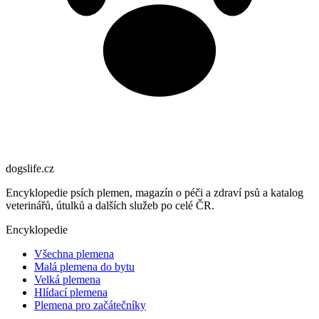
dogslife
.cz
Encyklopedie psích plemen, magazín o péči a zdraví psů a katalog
veterinářů, útulků a dalších služeb po celé ČR.
Encyklopedie
Všechna plemena
Malá plemena do bytu
Velká plemena
Hlídací plemena
Plemena pro začátečníky