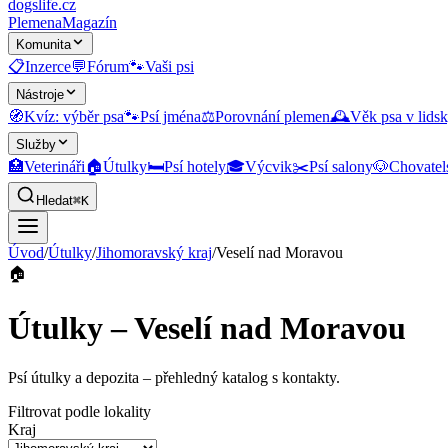
dogslife
.cz
Plemena
Magazín
Komunita
📋
Inzerce
💬
Fórum
🐾
Vaši psi
Nástroje
🧭
Kvíz: výběr psa
🐾
Psí jména
⚖️
Porovnání plemen
🕰️
Věk psa v lidsk
Služby
🏥
Veterináři
🏠
Útulky
🛏️
Psí hotely
🎓
Výcvik
✂️
Psí salony
🐶
Chovatel
Hledat
⌘K
Úvod
/
Útulky
/
Jihomoravský kraj
/
Veselí nad Moravou
🏠
Útulky – Veselí nad Moravou
Psí útulky a depozita
– přehledný katalog s kontakty.
Filtrovat podle lokality
Kraj