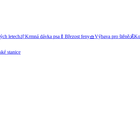
ých letech
🍖
Krmná dávka psa
🍼
Březost feny
🧺
Výbava pro štěně
💰
Kol
ské stanice