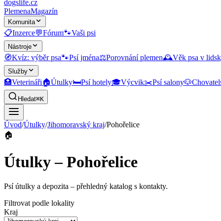
dogslife
.cz
Plemena
Magazín
Komunita
📋
Inzerce
💬
Fórum
🐾
Vaši psi
Nástroje
🧭
Kvíz: výběr psa
🐾
Psí jména
⚖️
Porovnání plemen
🕰️
Věk psa v lidsk
Služby
🏥
Veterináři
🏠
Útulky
🛏️
Psí hotely
🎓
Výcvik
✂️
Psí salony
🐶
Chovatel
Hledat
⌘K
Úvod
/
Útulky
/
Jihomoravský kraj
/
Pohořelice
🏠
Útulky – Pohořelice
Psí útulky a depozita
– přehledný katalog s kontakty.
Filtrovat podle lokality
Kraj