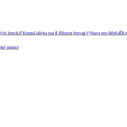
ých letech
🍖
Krmná dávka psa
🍼
Březost feny
🧺
Výbava pro štěně
💰
Kol
ské stanice