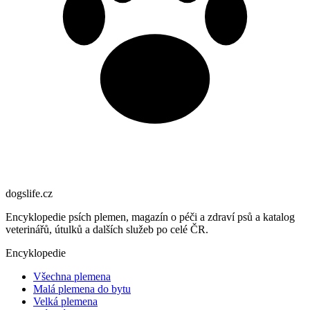
dogslife
.cz
Encyklopedie psích plemen, magazín o péči a zdraví psů a katalog
veterinářů, útulků a dalších služeb po celé ČR.
Encyklopedie
Všechna plemena
Malá plemena do bytu
Velká plemena