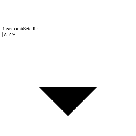
1
záznamů
Seřadit: