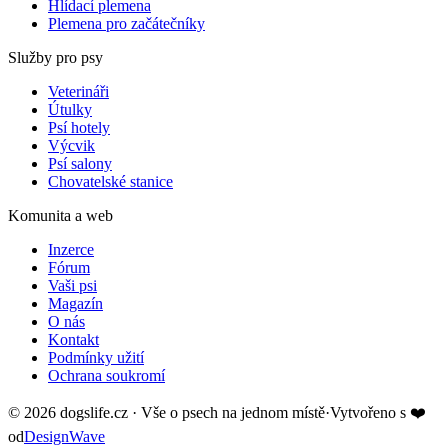
Hlídací plemena
Plemena pro začátečníky
Služby pro psy
Veterináři
Útulky
Psí hotely
Výcvik
Psí salony
Chovatelské stanice
Komunita a web
Inzerce
Fórum
Vaši psi
Magazín
O nás
Kontakt
Podmínky užití
Ochrana soukromí
©
2026
dogslife.cz · Vše o psech na jednom místě
·
Vytvořeno s
❤️
od
DesignWave