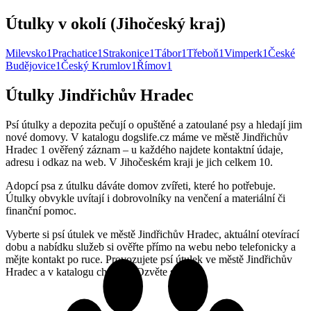
Útulky v okolí (Jihočeský kraj)
Milevsko
1
Prachatice
1
Strakonice
1
Tábor
1
Třeboň
1
Vimperk
1
České
Budějovice
1
Český Krumlov
1
Římov
1
Útulky Jindřichův Hradec
Psí útulky a depozita pečují o opuštěné a zatoulané psy a hledají jim
nové domovy. V katalogu dogslife.cz máme ve městě Jindřichův
Hradec 1 ověřený záznam – u každého najdete kontaktní údaje,
adresu i odkaz na web. V Jihočeském kraji je jich celkem 10.
Adopcí psa z útulku dáváte domov zvířeti, které ho potřebuje.
Útulky obvykle uvítají i dobrovolníky na venčení a materiální či
finanční pomoc.
Vyberte si psí útulek ve městě Jindřichův Hradec, aktuální otevírací
dobu a nabídku služeb si ověřte přímo na webu nebo telefonicky a
mějte kontakt po ruce. Provozujete psí útulek ve městě Jindřichův
Hradec a v katalogu chybíte? Ozvěte se nám.