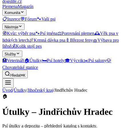
dogslife
.cz
Plemena
Magazín
Komunita
📋
Inzerce
💬
Fórum
🐾
Vaši psi
Nástroje
🧭
Kvíz: výběr psa
🐾
Psí jména
⚖️
Porovnání plemen
🕰️
Věk psa v
lidských letech
🍖
Krmná dávka psa
🍼
Březost feny
🧺
Výbava pro
štěně
💰
Kolik stojí pes
Služby
🏥
Veterináři
🏠
Útulky
🛏️
Psí hotely
🎓
Výcvik
✂️
Psí salony
🐶
Chovatelské stanice
Hledat
⌘K
Úvod
/
Útulky
/
Jihočeský kraj
/
Jindřichův Hradec
🏠
Útulky – Jindřichův Hradec
Psí útulky a depozita
– přehledný katalog s kontakty.