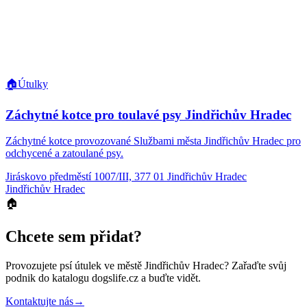
🏠
Útulky
Záchytné kotce pro toulavé psy Jindřichův Hradec
Záchytné kotce provozované Službami města Jindřichův Hradec pro
odchycené a zatoulané psy.
Jiráskovo předměstí 1007/III, 377 01 Jindřichův Hradec
Jindřichův Hradec
🏠
Chcete sem přidat?
Provozujete
psí útulek
ve městě Jindřichův Hradec
? Zařaďte svůj
podnik do katalogu dogslife.cz a buďte vidět.
Kontaktujte nás
→