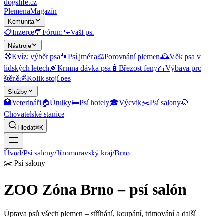
dogslife
.cz
Plemena
Magazín
Komunita
📋
Inzerce
💬
Fórum
🐾
Vaši psi
Nástroje
🧭
Kvíz: výběr psa
🐾
Psí jména
⚖️
Porovnání plemen
🕰️
Věk psa v
lidských letech
🍖
Krmná dávka psa
🍼
Březost feny
🧺
Výbava pro
štěně
💰
Kolik stojí pes
Služby
🏥
Veterináři
🏠
Útulky
🛏️
Psí hotely
🎓
Výcvik
✂️
Psí salony
🐶
Chovatelské stanice
Hledat
⌘K
Úvod
/
Psí salony
/
Jihomoravský kraj
/
Brno
✂️
Psí salony
ZOO Zóna Brno – psí salón
Úprava psů všech plemen – stříhání, koupání, trimování a další