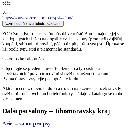
péče.
Web
https://www.zoozonabrno.cz/psi-salon/
Navrhnout úpravu tohoto záznamu
ZOO Zóna Brno – psí salón působí ve městě Brno a najdete jej v
katalogu psích služeb na dogslife.cz. Psí salony (groomeři) zajišťují
koupání, stříhání, trimování, péči o drápky, uši a srst psů. Úprava se
liší podle typu srsti a plemenného standardu.
Co od psího salonu čekat
Objednejte se předem a uveďte plemeno a typ srsti psa.
U výstavních úprav a trimování si ověřte zkušenosti salonu.
Psa na úpravu zvykejte postupně a v klidu.
Aktuální ceník, otevírací dobu a rozsah nabízených služeb si vždy
ověřte přímo na webu nebo telefonicky – údaje v katalogu se mohou
v čase měnit.
Další
psí salony
–
Jihomoravský kraj
Ariel – salon pro psy