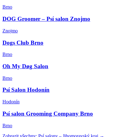
Brno
DOG Groomer – Psí salon Znojmo
Znojmo
Dogs Club Brno
Brno
Oh My Døg Salon
Brno
Psí Salon Hodonín
Hodonín
Psí salon Grooming Company Brno
Brno
Zobrazit všechny:
Psí salony
–
Jihomoravský kraj
→