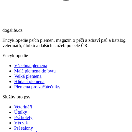
dogslife
.cz
Encyklopedie psích plemen, magazín o péči a zdraví psů a katalog
veterinářů, útulků a dalších služeb po celé ČR.
Encyklopedie
Všechna plemena
Malá plemena do bytu
Velká plemena
Hlídací plemena
Plemena pro začátečníky
Služby pro psy
Veterináři
Útulky
Psí hotely
Výcvik
Psí salony