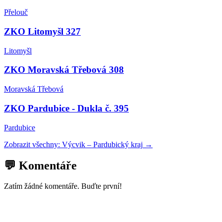
Přelouč
ZKO Litomyšl 327
Litomyšl
ZKO Moravská Třebová 308
Moravská Třebová
ZKO Pardubice - Dukla č. 395
Pardubice
Zobrazit všechny:
Výcvik
–
Pardubický kraj
→
💬 Komentáře
Zatím žádné komentáře. Buďte první!