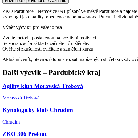
Navrhnout úpravu tohoto záznamu
ZKO Pardubice - Nemošice 091 působí ve městě Pardubice a najdete jej 
kynologii jako agility, obedience nebo nosework. Pracují individuálně
Výběr výcviku pro vašeho psa
Zvolte metodu postavenou na pozitivní motivaci.
Se socializací a základy začněte už u štěněte.
Ověřte si zkušenosti cvičitele a zaměření kurzu.
Aktuální ceník, otevírací dobu a rozsah nabízených služeb si vždy ov
Další
výcvik
–
Pardubický kraj
Agility klub Moravská Třebová
Moravská Třebová
Kynologický klub Chrudim
Chrudim
ZKO 306 Přelouč