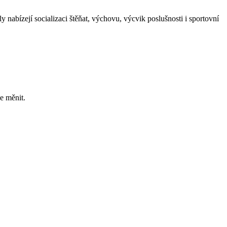
nabízejí socializaci štěňat, výchovu, výcvik poslušnosti i sportovní
e měnit.