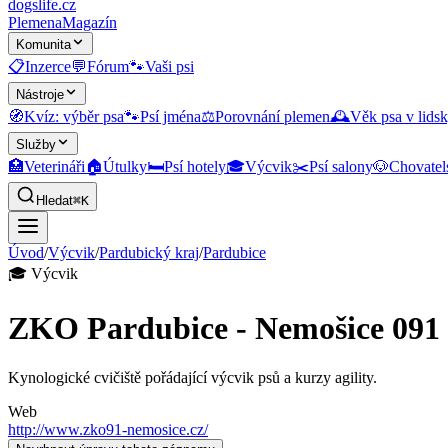
dogslife
.cz
Plemena
Magazín
Komunita
📋
Inzerce
💬
Fórum
🐾
Vaši psi
Nástroje
🧭
Kvíz: výběr psa
🐾
Psí jména
⚖️
Porovnání plemen
🕰️
Věk psa v lidsk
Služby
🏥
Veterináři
🏠
Útulky
🛏️
Psí hotely
🎓
Výcvik
✂️
Psí salony
🐶
Chovatel
Hledat
⌘K
Úvod
/
Výcvik
/
Pardubický kraj
/
Pardubice
🎓
Výcvik
ZKO Pardubice - Nemošice 091
Kynologické cvičiště pořádající výcvik psů a kurzy agility.
Web
http://www.zko91-nemosice.cz/