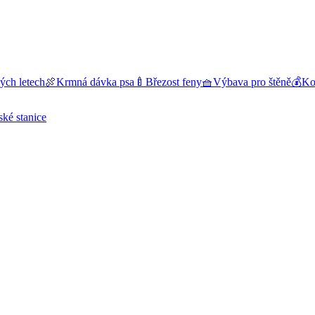
ých letech
🍖
Krmná dávka psa
🍼
Březost feny
🧺
Výbava pro štěně
💰
Kol
ské stanice