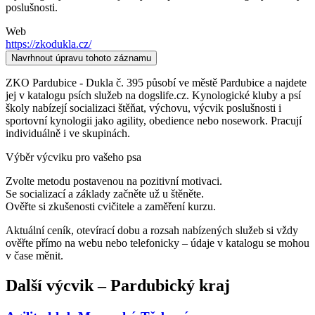
poslušnosti.
Web
https://zkodukla.cz/
Navrhnout úpravu tohoto záznamu
ZKO Pardubice - Dukla č. 395 působí ve městě Pardubice a najdete
jej v katalogu psích služeb na dogslife.cz. Kynologické kluby a psí
školy nabízejí socializaci štěňat, výchovu, výcvik poslušnosti i
sportovní kynologii jako agility, obedience nebo nosework. Pracují
individuálně i ve skupinách.
Výběr výcviku pro vašeho psa
Zvolte metodu postavenou na pozitivní motivaci.
Se socializací a základy začněte už u štěněte.
Ověřte si zkušenosti cvičitele a zaměření kurzu.
Aktuální ceník, otevírací dobu a rozsah nabízených služeb si vždy
ověřte přímo na webu nebo telefonicky – údaje v katalogu se mohou
v čase měnit.
Další
výcvik
–
Pardubický kraj