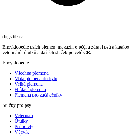
dogslife
.cz
Encyklopedie psích plemen, magazín o péči a zdraví psů a katalog
veterinářů, útulků a dalších služeb po celé ČR.
Encyklopedie
Všechna plemena
Malá plemena do bytu
Velká plemena
Hlídací plemena
Plemena pro začátečníky
Služby pro psy
Veterináři
Útulky
Psí hotely
Výcvik