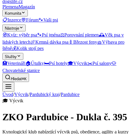
dogslife
.cz
Plemena
Magazín
Komunita
📋
Inzerce
💬
Fórum
🐾
Vaši psi
Nástroje
🧭
Kvíz: výběr psa
🐾
Psí jména
⚖️
Porovnání plemen
🕰️
Věk psa v
lidských letech
🍖
Krmná dávka psa
🍼
Březost feny
🧺
Výbava pro
štěně
💰
Kolik stojí pes
Služby
🏥
Veterináři
🏠
Útulky
🛏️
Psí hotely
🎓
Výcvik
✂️
Psí salony
🐶
Chovatelské stanice
Hledat
⌘K
Úvod
/
Výcvik
/
Pardubický kraj
/
Pardubice
🎓
Výcvik
ZKO Pardubice - Dukla č. 395
Kynologický klub nabízející výcvik psů, obedience, agility a kurzy