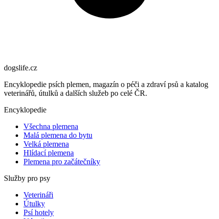
dogslife
.cz
Encyklopedie psích plemen, magazín o péči a zdraví psů a katalog
veterinářů, útulků a dalších služeb po celé ČR.
Encyklopedie
Všechna plemena
Malá plemena do bytu
Velká plemena
Hlídací plemena
Plemena pro začátečníky
Služby pro psy
Veterináři
Útulky
Psí hotely