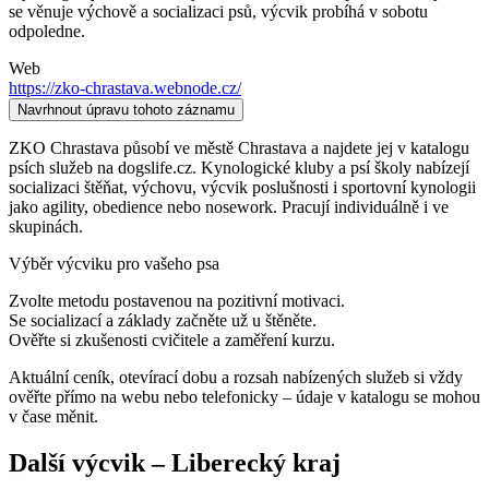
se věnuje výchově a socializaci psů, výcvik probíhá v sobotu
odpoledne.
Web
https://zko-chrastava.webnode.cz/
Navrhnout úpravu tohoto záznamu
ZKO Chrastava působí ve městě Chrastava a najdete jej v katalogu
psích služeb na dogslife.cz. Kynologické kluby a psí školy nabízejí
socializaci štěňat, výchovu, výcvik poslušnosti i sportovní kynologii
jako agility, obedience nebo nosework. Pracují individuálně i ve
skupinách.
Výběr výcviku pro vašeho psa
Zvolte metodu postavenou na pozitivní motivaci.
Se socializací a základy začněte už u štěněte.
Ověřte si zkušenosti cvičitele a zaměření kurzu.
Aktuální ceník, otevírací dobu a rozsah nabízených služeb si vždy
ověřte přímo na webu nebo telefonicky – údaje v katalogu se mohou
v čase měnit.
Další
výcvik
–
Liberecký kraj