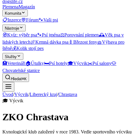
dogslife
.cz
Plemena
Magazín
Komunita
📋
Inzerce
💬
Fórum
🐾
Vaši psi
Nástroje
🧭
Kvíz: výběr psa
🐾
Psí jména
⚖️
Porovnání plemen
🕰️
Věk psa v
lidských letech
🍖
Krmná dávka psa
🍼
Březost feny
🧺
Výbava pro
štěně
💰
Kolik stojí pes
Služby
🏥
Veterináři
🏠
Útulky
🛏️
Psí hotely
🎓
Výcvik
✂️
Psí salony
🐶
Chovatelské stanice
Hledat
⌘K
Úvod
/
Výcvik
/
Liberecký kraj
/
Chrastava
🎓
Výcvik
ZKO Chrastava
Kynologický klub založený v roce 1983. Vedle sportovního výcviku