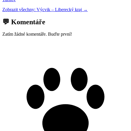
Zobrazit všechny:
Výcvik
–
Liberecký kraj
→
💬 Komentáře
Zatím žádné komentáře. Buďte první!