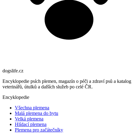
dogslife
.cz
Encyklopedie psích plemen, magazín o péči a zdraví psů a katalog
veterinářů, útulků a dalších služeb po celé ČR.
Encyklopedie
Všechna plemena
Malá plemena do bytu
Velká plemena
Hlídací plemena
Plemena pro začátečníky