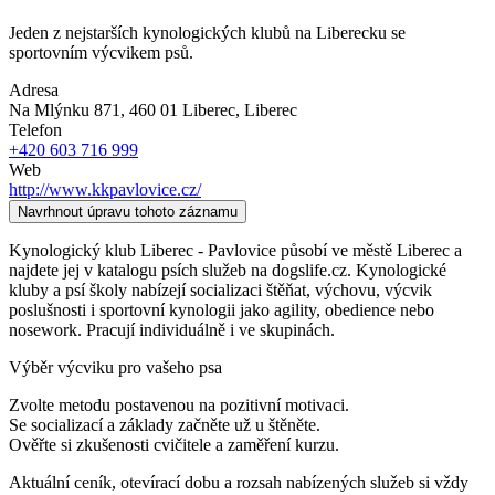
Jeden z nejstarších kynologických klubů na Liberecku se
sportovním výcvikem psů.
Adresa
Na Mlýnku 871, 460 01 Liberec
, Liberec
Telefon
+420 603 716 999
Web
http://www.kkpavlovice.cz/
Navrhnout úpravu tohoto záznamu
Kynologický klub Liberec - Pavlovice působí ve městě Liberec a
najdete jej v katalogu psích služeb na dogslife.cz. Kynologické
kluby a psí školy nabízejí socializaci štěňat, výchovu, výcvik
poslušnosti i sportovní kynologii jako agility, obedience nebo
nosework. Pracují individuálně i ve skupinách.
Výběr výcviku pro vašeho psa
Zvolte metodu postavenou na pozitivní motivaci.
Se socializací a základy začněte už u štěněte.
Ověřte si zkušenosti cvičitele a zaměření kurzu.
Aktuální ceník, otevírací dobu a rozsah nabízených služeb si vždy