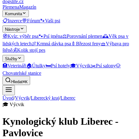
dogslife
.cz
Plemena
Magazín
Komunita
📋
Inzerce
💬
Fórum
🐾
Vaši psi
Nástroje
🧭
Kvíz: výběr psa
🐾
Psí jména
⚖️
Porovnání plemen
🕰️
Věk psa v
lidských letech
🍖
Krmná dávka psa
🍼
Březost feny
🧺
Výbava pro
štěně
💰
Kolik stojí pes
Služby
🏥
Veterináři
🏠
Útulky
🛏️
Psí hotely
🎓
Výcvik
✂️
Psí salony
🐶
Chovatelské stanice
Hledat
⌘K
Úvod
/
Výcvik
/
Liberecký kraj
/
Liberec
🎓
Výcvik
Kynologický klub Liberec -
Pavlovice