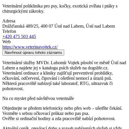
Veterinární poliklinika pro psy, kočky, exotická zvířata i ptáky s
chirurgickými zákroky.
Adresa
Drážďanská 489/25, 400 07 Ústí nad Labem
, Ústí nad Labem
Telefon
+420 475 503 445
Web
https://www.veterinavojtek.cz/
Navrhnout úpravu tohoto záznamu
Veterinární služby MVDr. Lubomír Vojtek působí ve městě Ústí nad
Labem a najdete jej v katalogu psích služeb na dogslife.cz.
Veterinární ordinace a kliniky zajišťují preventivní prohlídky,
očkování, odčervení, čipování i ošetření nemocí a úrazů psů.
Některá pracoviště nabízejí také laboratoř, RTG, ultrazvuk či
pohotovost.
Na co myslet před návštěvou veterináře
Objednejte se předem telefonicky nebo přes web – ušetříte čekání.
Vezměte s sebou očkovací průkaz nebo pas psa.
Ověřte si ordinační hodiny a zda pracoviště nabízí pohotovost.
Aktuální ceník, otevírací dobu a rozsah nabízených služeb si vždy