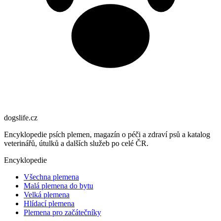
dogslife
.cz
Encyklopedie psích plemen, magazín o péči a zdraví psů a katalog
veterinářů, útulků a dalších služeb po celé ČR.
Encyklopedie
Všechna plemena
Malá plemena do bytu
Velká plemena
Hlídací plemena
Plemena pro začátečníky