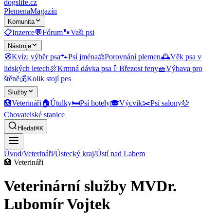
dogslife
.cz
Plemena
Magazín
Komunita
📋
Inzerce
💬
Fórum
🐾
Vaši psi
Nástroje
🧭
Kvíz: výběr psa
🐾
Psí jména
⚖️
Porovnání plemen
🕰️
Věk psa v
lidských letech
🍖
Krmná dávka psa
🍼
Březost feny
🧺
Výbava pro
štěně
💰
Kolik stojí pes
Služby
🏥
Veterináři
🏠
Útulky
🛏️
Psí hotely
🎓
Výcvik
✂️
Psí salony
🐶
Chovatelské stanice
Hledat
⌘K
Úvod
/
Veterináři
/
Ústecký kraj
/
Ústí nad Labem
🏥
Veterináři
Veterinární služby MVDr.
Lubomír Vojtek