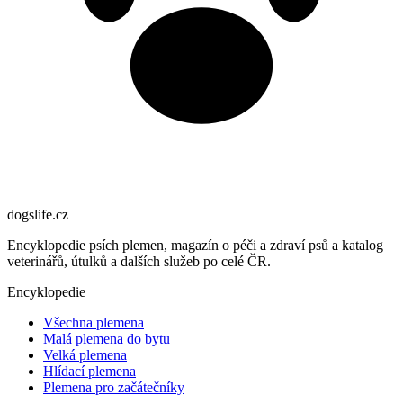
dogslife
.cz
Encyklopedie psích plemen, magazín o péči a zdraví psů a katalog
veterinářů, útulků a dalších služeb po celé ČR.
Encyklopedie
Všechna plemena
Malá plemena do bytu
Velká plemena
Hlídací plemena
Plemena pro začátečníky