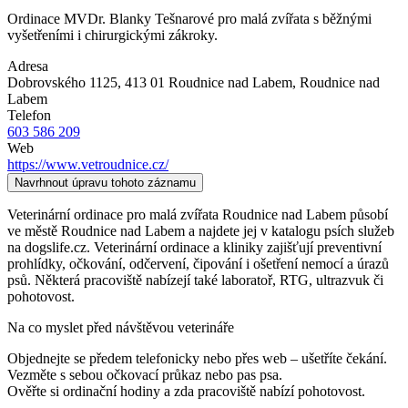
Ordinace MVDr. Blanky Tešnarové pro malá zvířata s běžnými
vyšetřeními i chirurgickými zákroky.
Adresa
Dobrovského 1125, 413 01 Roudnice nad Labem
, Roudnice nad
Labem
Telefon
603 586 209
Web
https://www.vetroudnice.cz/
Navrhnout úpravu tohoto záznamu
Veterinární ordinace pro malá zvířata Roudnice nad Labem působí
ve městě Roudnice nad Labem a najdete jej v katalogu psích služeb
na dogslife.cz. Veterinární ordinace a kliniky zajišťují preventivní
prohlídky, očkování, odčervení, čipování i ošetření nemocí a úrazů
psů. Některá pracoviště nabízejí také laboratoř, RTG, ultrazvuk či
pohotovost.
Na co myslet před návštěvou veterináře
Objednejte se předem telefonicky nebo přes web – ušetříte čekání.
Vezměte s sebou očkovací průkaz nebo pas psa.
Ověřte si ordinační hodiny a zda pracoviště nabízí pohotovost.