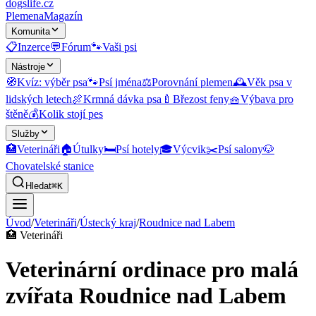
dogslife
.cz
Plemena
Magazín
Komunita
📋
Inzerce
💬
Fórum
🐾
Vaši psi
Nástroje
🧭
Kvíz: výběr psa
🐾
Psí jména
⚖️
Porovnání plemen
🕰️
Věk psa v
lidských letech
🍖
Krmná dávka psa
🍼
Březost feny
🧺
Výbava pro
štěně
💰
Kolik stojí pes
Služby
🏥
Veterináři
🏠
Útulky
🛏️
Psí hotely
🎓
Výcvik
✂️
Psí salony
🐶
Chovatelské stanice
Hledat
⌘K
Úvod
/
Veterináři
/
Ústecký kraj
/
Roudnice nad Labem
🏥
Veterináři
Veterinární ordinace pro malá
zvířata Roudnice nad Labem