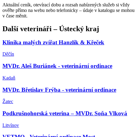
Aktuální ceník, otevírací dobu a rozsah nabízených služeb si vždy
ověřte přímo na webu nebo telefonicky – údaje v katalogu se mohou
v čase měnit.
Další
veterináři
–
Ústecký kraj
Klinika malých zvířat Hanzlík & Křeček
Děčín
MVDr. Aleš Buriánek - veterinární ordinace
Kadaň
MVDr. Břetislav Frýba - veterinární ordinace
Žatec
Podkrušnohorská veterina – MVDr. Soňa Vlková
Litvínov
VETMO - Veterinární ordinace Most