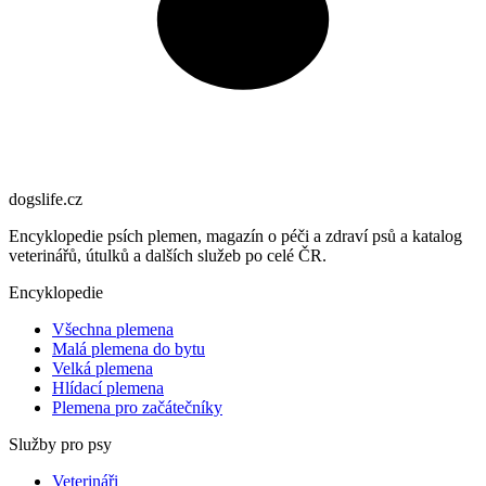
dogslife
.cz
Encyklopedie psích plemen, magazín o péči a zdraví psů a katalog
veterinářů, útulků a dalších služeb po celé ČR.
Encyklopedie
Všechna plemena
Malá plemena do bytu
Velká plemena
Hlídací plemena
Plemena pro začátečníky
Služby pro psy
Veterináři