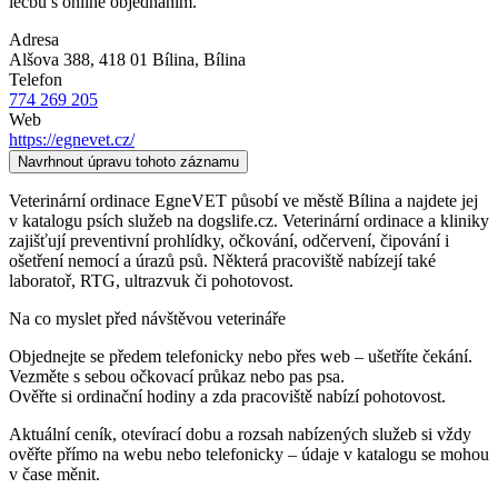
léčbu s online objednáním.
Adresa
Alšova 388, 418 01 Bílina
, Bílina
Telefon
774 269 205
Web
https://egnevet.cz/
Navrhnout úpravu tohoto záznamu
Veterinární ordinace EgneVET působí ve městě Bílina a najdete jej
v katalogu psích služeb na dogslife.cz. Veterinární ordinace a kliniky
zajišťují preventivní prohlídky, očkování, odčervení, čipování i
ošetření nemocí a úrazů psů. Některá pracoviště nabízejí také
laboratoř, RTG, ultrazvuk či pohotovost.
Na co myslet před návštěvou veterináře
Objednejte se předem telefonicky nebo přes web – ušetříte čekání.
Vezměte s sebou očkovací průkaz nebo pas psa.
Ověřte si ordinační hodiny a zda pracoviště nabízí pohotovost.
Aktuální ceník, otevírací dobu a rozsah nabízených služeb si vždy
ověřte přímo na webu nebo telefonicky – údaje v katalogu se mohou
v čase měnit.