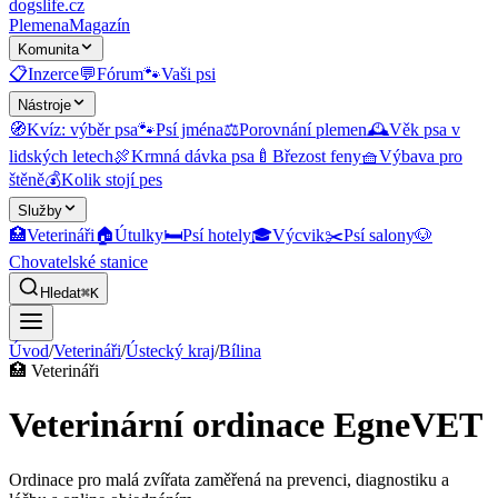
dogslife
.cz
Plemena
Magazín
Komunita
📋
Inzerce
💬
Fórum
🐾
Vaši psi
Nástroje
🧭
Kvíz: výběr psa
🐾
Psí jména
⚖️
Porovnání plemen
🕰️
Věk psa v
lidských letech
🍖
Krmná dávka psa
🍼
Březost feny
🧺
Výbava pro
štěně
💰
Kolik stojí pes
Služby
🏥
Veterináři
🏠
Útulky
🛏️
Psí hotely
🎓
Výcvik
✂️
Psí salony
🐶
Chovatelské stanice
Hledat
⌘K
Úvod
/
Veterináři
/
Ústecký kraj
/
Bílina
🏥
Veterináři
Veterinární ordinace EgneVET
Ordinace pro malá zvířata zaměřená na prevenci, diagnostiku a