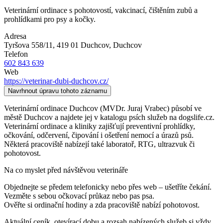
Veterinární ordinace s pohotovostí, vakcinací, čištěním zubů a
prohlídkami pro psy a kočky.
Adresa
Tyršova 558/11, 419 01 Duchcov
, Duchcov
Telefon
602 843 639
Web
https://veterinar-dubi-duchcov.cz/
Navrhnout úpravu tohoto záznamu
Veterinární ordinace Duchcov (MVDr. Juraj Vrabec) působí ve
městě Duchcov a najdete jej v katalogu psích služeb na dogslife.cz.
Veterinární ordinace a kliniky zajišťují preventivní prohlídky,
očkování, odčervení, čipování i ošetření nemocí a úrazů psů.
Některá pracoviště nabízejí také laboratoř, RTG, ultrazvuk či
pohotovost.
Na co myslet před návštěvou veterináře
Objednejte se předem telefonicky nebo přes web – ušetříte čekání.
Vezměte s sebou očkovací průkaz nebo pas psa.
Ověřte si ordinační hodiny a zda pracoviště nabízí pohotovost.
Aktuální ceník, otevírací dobu a rozsah nabízených služeb si vždy