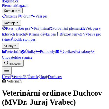
dogslife
.cz
Plemena
Magazín
Komunita
📋
Inzerce
💬
Fórum
🐾
Vaši psi
Nástroje
🧭
Kvíz: výběr psa
🐾
Psí jména
⚖️
Porovnání plemen
🕰️
Věk psa v
lidských letech
🍖
Krmná dávka psa
🍼
Březost feny
🧺
Výbava pro
štěně
💰
Kolik stojí pes
Služby
🏥
Veterináři
🏠
Útulky
🛏️
Psí hotely
🎓
Výcvik
✂️
Psí salony
🐶
Chovatelské stanice
Hledat
⌘K
Úvod
/
Veterináři
/
Ústecký kraj
/
Duchcov
🏥
Veterináři
Veterinární ordinace Duchcov
(MVDr. Juraj Vrabec)