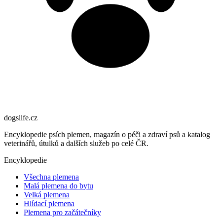
dogslife
.cz
Encyklopedie psích plemen, magazín o péči a zdraví psů a katalog
veterinářů, útulků a dalších služeb po celé ČR.
Encyklopedie
Všechna plemena
Malá plemena do bytu
Velká plemena
Hlídací plemena
Plemena pro začátečníky