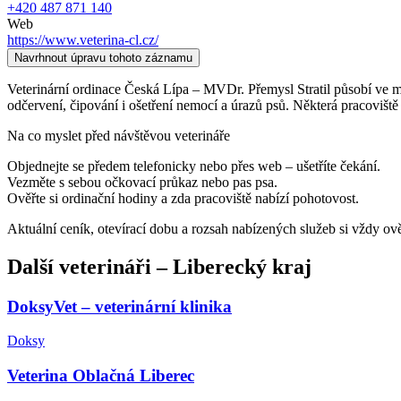
+420 487 871 140
Web
https://www.veterina-cl.cz/
Navrhnout úpravu tohoto záznamu
Veterinární ordinace Česká Lípa – MVDr. Přemysl Stratil působí ve měs
odčervení, čipování i ošetření nemocí a úrazů psů. Některá pracoviště
Na co myslet před návštěvou veterináře
Objednejte se předem telefonicky nebo přes web – ušetříte čekání.
Vezměte s sebou očkovací průkaz nebo pas psa.
Ověřte si ordinační hodiny a zda pracoviště nabízí pohotovost.
Aktuální ceník, otevírací dobu a rozsah nabízených služeb si vždy ov
Další
veterináři
–
Liberecký kraj
DoksyVet – veterinární klinika
Doksy
Veterina Oblačná Liberec