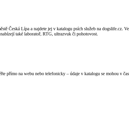
tě Česká Lípa a najdete jej v katalogu psích služeb na dogslife.cz. Vete
 nabízejí také laboratoř, RTG, ultrazvuk či pohotovost.
ěřte přímo na webu nebo telefonicky – údaje v katalogu se mohou v čas