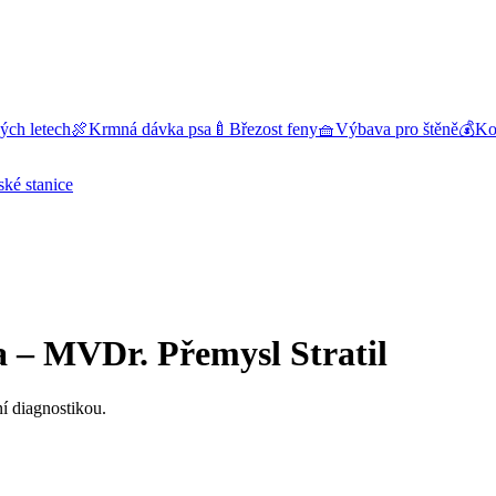
ých letech
🍖
Krmná dávka psa
🍼
Březost feny
🧺
Výbava pro štěně
💰
Kol
ské stanice
a – MVDr. Přemysl Stratil
ní diagnostikou.