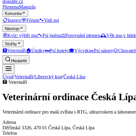
dogslife
.cz
Plemena
Magazín
Komunita
📋
Inzerce
💬
Fórum
🐾
Vaši psi
Nástroje
🧭
Kvíz: výběr psa
🐾
Psí jména
⚖️
Porovnání plemen
🕰️
Věk psa v lidsk
Služby
🏥
Veterináři
🏠
Útulky
🛏️
Psí hotely
🎓
Výcvik
✂️
Psí salony
🐶
Chovatel
Hledat
⌘K
Úvod
/
Veterináři
/
Liberecký kraj
/
Česká Lípa
🏥
Veterináři
Veterinární ordinace Česká Líp
Veterinární ordinace pro malá zvířata s RTG, ultrazvukem a laborator
Adresa
Děčínská 3326, 470 01 Česká Lípa
, Česká Lípa
Telefon