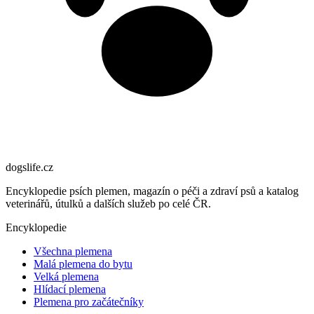
dogslife
.cz
Encyklopedie psích plemen, magazín o péči a zdraví psů a katalog
veterinářů, útulků a dalších služeb po celé ČR.
Encyklopedie
Všechna plemena
Malá plemena do bytu
Velká plemena
Hlídací plemena
Plemena pro začátečníky