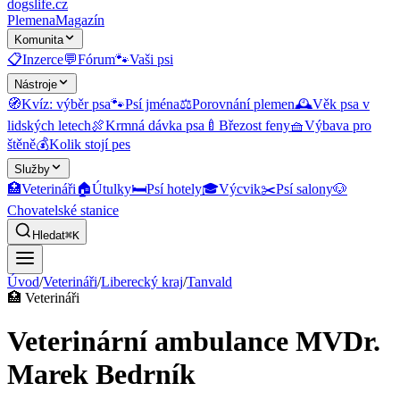
dogslife
.cz
Plemena
Magazín
Komunita
📋
Inzerce
💬
Fórum
🐾
Vaši psi
Nástroje
🧭
Kvíz: výběr psa
🐾
Psí jména
⚖️
Porovnání plemen
🕰️
Věk psa v
lidských letech
🍖
Krmná dávka psa
🍼
Březost feny
🧺
Výbava pro
štěně
💰
Kolik stojí pes
Služby
🏥
Veterináři
🏠
Útulky
🛏️
Psí hotely
🎓
Výcvik
✂️
Psí salony
🐶
Chovatelské stanice
Hledat
⌘K
Úvod
/
Veterináři
/
Liberecký kraj
/
Tanvald
🏥
Veterináři
Veterinární ambulance MVDr.
Marek Bedrník