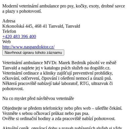
Moderní veterinární ambulance pro psy, kočky, exoty, drobné savce
a plazy s pohotovostí.
Adresa
Krkonošská 445, 468 41 Tanvald
, Tanvald
Telefon
+420 483 396 400
Web
http://www.naspandoktor.cz/
Navrhnout úpravu tohoto záznamu
Veterinární ambulance MVDr. Marek Bedrník působí ve městě
Tanvald a najdete jej v katalogu psích služeb na dogslife.cz.
Veterinární ordinace a kliniky zajišťují preventivní prohlídky,
očkování, odčervení, čipování i ošetření nemocí a úrazů psů.
Některá pracoviště nabízejí také laboratoř, RTG, ultrazvuk či
pohotovost.
Na co myslet před návštěvou veterináře
Objednejte se předem telefonicky nebo přes web – ušetříte čekání.
Vezměte s sebou očkovací průkaz nebo pas psa.
Ověřte si ordinační hodiny a zda pracoviště nabízí pohotovost.
Aktuální ceník, otevírací dobu a rozsah nabízených služeb si vždy