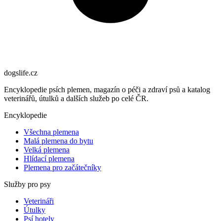
dogslife
.cz
Encyklopedie psích plemen, magazín o péči a zdraví psů a katalog
veterinářů, útulků a dalších služeb po celé ČR.
Encyklopedie
Všechna plemena
Malá plemena do bytu
Velká plemena
Hlídací plemena
Plemena pro začátečníky
Služby pro psy
Veterináři
Útulky
Psí hotely