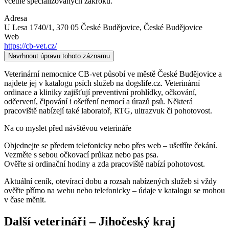
včetně specializovaných zákroků.
Adresa
U Lesa 1740/1, 370 05 České Budějovice
, České Budějovice
Web
https://cb-vet.cz/
Navrhnout úpravu tohoto záznamu
Veterinární nemocnice CB-vet působí ve městě České Budějovice a
najdete jej v katalogu psích služeb na dogslife.cz. Veterinární
ordinace a kliniky zajišťují preventivní prohlídky, očkování,
odčervení, čipování i ošetření nemocí a úrazů psů. Některá
pracoviště nabízejí také laboratoř, RTG, ultrazvuk či pohotovost.
Na co myslet před návštěvou veterináře
Objednejte se předem telefonicky nebo přes web – ušetříte čekání.
Vezměte s sebou očkovací průkaz nebo pas psa.
Ověřte si ordinační hodiny a zda pracoviště nabízí pohotovost.
Aktuální ceník, otevírací dobu a rozsah nabízených služeb si vždy
ověřte přímo na webu nebo telefonicky – údaje v katalogu se mohou
v čase měnit.
Další
veterináři
–
Jihočeský kraj