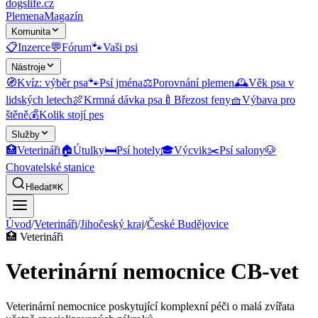
dogslife
.cz
Plemena
Magazín
Komunita
📋
Inzerce
💬
Fórum
🐾
Vaši psi
Nástroje
🧭
Kvíz: výběr psa
🐾
Psí jména
⚖️
Porovnání plemen
🕰️
Věk psa v
lidských letech
🍖
Krmná dávka psa
🍼
Březost feny
🧺
Výbava pro
štěně
💰
Kolik stojí pes
Služby
🏥
Veterináři
🏠
Útulky
🛏️
Psí hotely
🎓
Výcvik
✂️
Psí salony
🐶
Chovatelské stanice
Hledat
⌘K
Úvod
/
Veterináři
/
Jihočeský kraj
/
České Budějovice
🏥
Veterináři
Veterinární nemocnice CB-vet
Veterinární nemocnice poskytující komplexní péči o malá zvířata