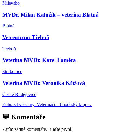
Milevsko
MVDr. Milan Kalužík – veterina Blatná
Blatná
Vetcentrum Třeboň
Třeboň
Veterina MVDr. Karel Faměra
Strakonice
Veterina MVDr. Veronika Křížová
České Budějovice
Zobrazit všechny:
Veterináři
–
Jihočeský kraj
→
💬 Komentáře
Zatím žádné komentáře. Buďte první!