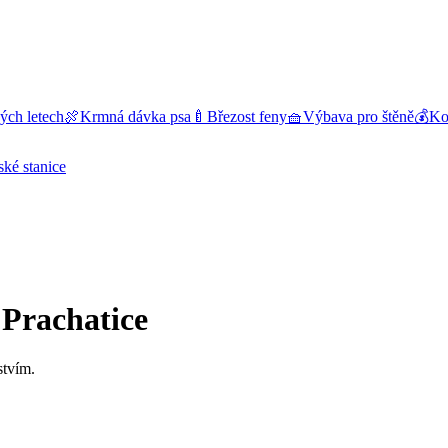
ých letech
🍖
Krmná dávka psa
🍼
Březost feny
🧺
Výbava pro štěně
💰
Kol
ské stanice
 Prachatice
stvím.