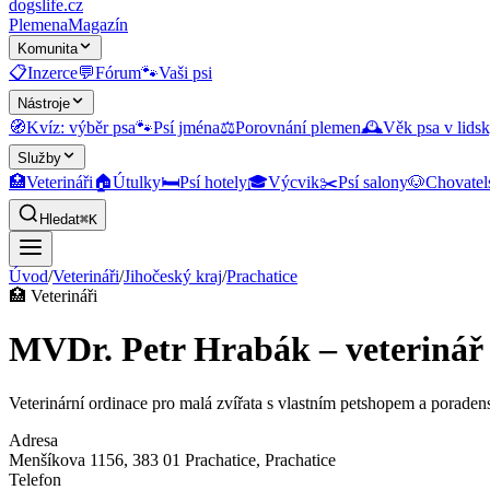
dogslife
.cz
Plemena
Magazín
Komunita
📋
Inzerce
💬
Fórum
🐾
Vaši psi
Nástroje
🧭
Kvíz: výběr psa
🐾
Psí jména
⚖️
Porovnání plemen
🕰️
Věk psa v lidsk
Služby
🏥
Veterináři
🏠
Útulky
🛏️
Psí hotely
🎓
Výcvik
✂️
Psí salony
🐶
Chovatel
Hledat
⌘K
Úvod
/
Veterináři
/
Jihočeský kraj
/
Prachatice
🏥
Veterináři
MVDr. Petr Hrabák – veterinář
Veterinární ordinace pro malá zvířata s vlastním petshopem a poraden
Adresa
Menšíkova 1156, 383 01 Prachatice
, Prachatice
Telefon