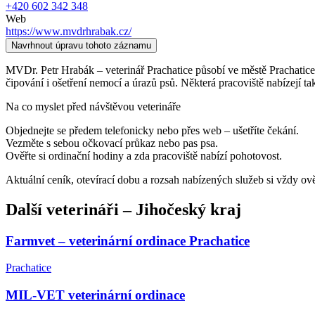
+420 602 342 348
Web
https://www.mvdrhrabak.cz/
Navrhnout úpravu tohoto záznamu
MVDr. Petr Hrabák – veterinář Prachatice působí ve městě Prachatice a 
čipování i ošetření nemocí a úrazů psů. Některá pracoviště nabízejí ta
Na co myslet před návštěvou veterináře
Objednejte se předem telefonicky nebo přes web – ušetříte čekání.
Vezměte s sebou očkovací průkaz nebo pas psa.
Ověřte si ordinační hodiny a zda pracoviště nabízí pohotovost.
Aktuální ceník, otevírací dobu a rozsah nabízených služeb si vždy ov
Další
veterináři
–
Jihočeský kraj
Farmvet – veterinární ordinace Prachatice
Prachatice
MIL-VET veterinární ordinace