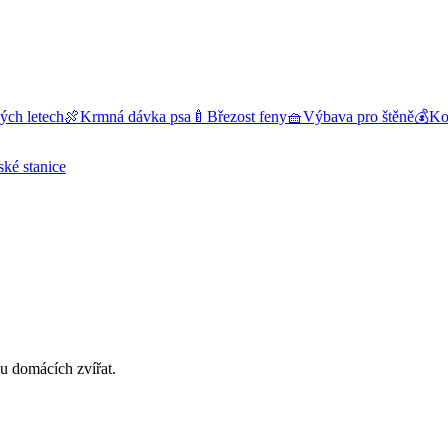
ých letech
🍖
Krmná dávka psa
🍼
Březost feny
🧺
Výbava pro štěně
💰
Kol
ské stanice
bu domácích zvířat.