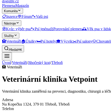
dogslife
.cz
Plemena
Magazín
Komunita
📋
Inzerce
💬
Fórum
🐾
Vaši psi
Nástroje
🧭
Kvíz: výběr psa
🐾
Psí jména
⚖️
Porovnání plemen
🕰️
Věk psa v lidsk
Služby
🏥
Veterináři
🏠
Útulky
🛏️
Psí hotely
🎓
Výcvik
✂️
Psí salony
🐶
Chovatel
Hledat
⌘K
Úvod
/
Veterináři
/
Jihočeský kraj
/
Třeboň
🏥
Veterináři
Veterinární klinika Vetpoint
Veterinární klinika zaměřená na prevenci, diagnostiku, chirurgii a léč
Adresa
Na Kopečku 1324, 379 01 Třeboň
, Třeboň
Telefon