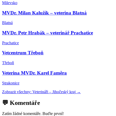
Milevsko
MVDr. Milan Kalužík – veterina Blatná
Blatná
MVDr. Petr Hrabák – veterinář Prachatice
Prachatice
Vetcentrum Třeboň
Třeboň
Veterina MVDr. Karel Faměra
Strakonice
Zobrazit všechny:
Veterináři
–
Jihočeský kraj
→
💬 Komentáře
Zatím žádné komentáře. Buďte první!