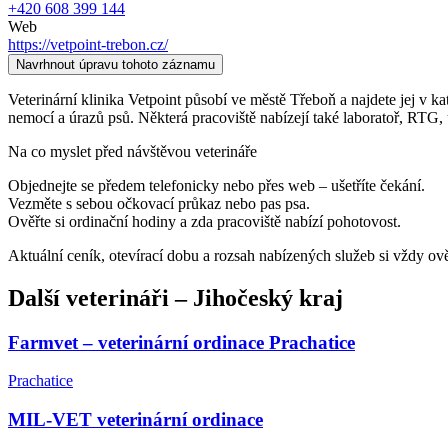
+420 608 399 144
Web
https://vetpoint-trebon.cz/
Navrhnout úpravu tohoto záznamu
Veterinární klinika Vetpoint působí ve městě Třeboň a najdete jej v kat
nemocí a úrazů psů. Některá pracoviště nabízejí také laboratoř, RTG, 
Na co myslet před návštěvou veterináře
Objednejte se předem telefonicky nebo přes web – ušetříte čekání.
Vezměte s sebou očkovací průkaz nebo pas psa.
Ověřte si ordinační hodiny a zda pracoviště nabízí pohotovost.
Aktuální ceník, otevírací dobu a rozsah nabízených služeb si vždy ov
Další
veterináři
–
Jihočeský kraj
Farmvet – veterinární ordinace Prachatice
Prachatice
MIL-VET veterinární ordinace