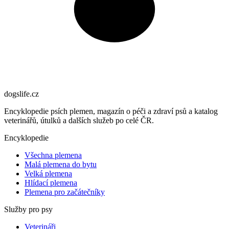
dogslife
.cz
Encyklopedie psích plemen, magazín o péči a zdraví psů a katalog
veterinářů, útulků a dalších služeb po celé ČR.
Encyklopedie
Všechna plemena
Malá plemena do bytu
Velká plemena
Hlídací plemena
Plemena pro začátečníky
Služby pro psy
Veterináři