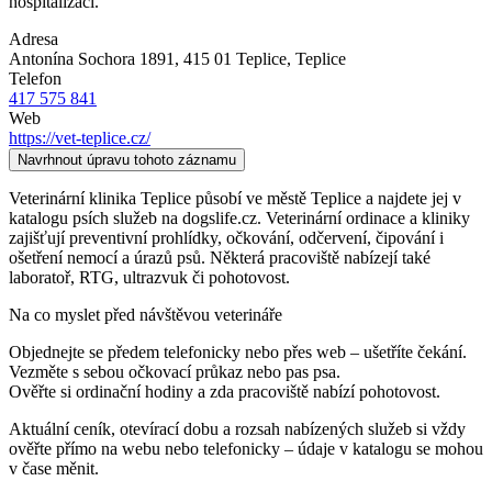
hospitalizací.
Adresa
Antonína Sochora 1891, 415 01 Teplice
, Teplice
Telefon
417 575 841
Web
https://vet-teplice.cz/
Navrhnout úpravu tohoto záznamu
Veterinární klinika Teplice působí ve městě Teplice a najdete jej v
katalogu psích služeb na dogslife.cz. Veterinární ordinace a kliniky
zajišťují preventivní prohlídky, očkování, odčervení, čipování i
ošetření nemocí a úrazů psů. Některá pracoviště nabízejí také
laboratoř, RTG, ultrazvuk či pohotovost.
Na co myslet před návštěvou veterináře
Objednejte se předem telefonicky nebo přes web – ušetříte čekání.
Vezměte s sebou očkovací průkaz nebo pas psa.
Ověřte si ordinační hodiny a zda pracoviště nabízí pohotovost.
Aktuální ceník, otevírací dobu a rozsah nabízených služeb si vždy
ověřte přímo na webu nebo telefonicky – údaje v katalogu se mohou
v čase měnit.