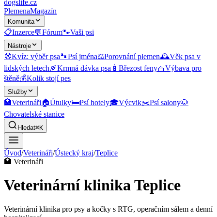
dogslife
.cz
Plemena
Magazín
Komunita
📋
Inzerce
💬
Fórum
🐾
Vaši psi
Nástroje
🧭
Kvíz: výběr psa
🐾
Psí jména
⚖️
Porovnání plemen
🕰️
Věk psa v
lidských letech
🍖
Krmná dávka psa
🍼
Březost feny
🧺
Výbava pro
štěně
💰
Kolik stojí pes
Služby
🏥
Veterináři
🏠
Útulky
🛏️
Psí hotely
🎓
Výcvik
✂️
Psí salony
🐶
Chovatelské stanice
Hledat
⌘K
Úvod
/
Veterináři
/
Ústecký kraj
/
Teplice
🏥
Veterináři
Veterinární klinika Teplice
Veterinární klinika pro psy a kočky s RTG, operačním sálem a denní