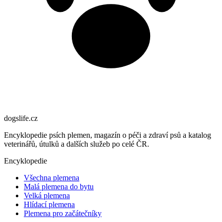
dogslife
.cz
Encyklopedie psích plemen, magazín o péči a zdraví psů a katalog
veterinářů, útulků a dalších služeb po celé ČR.
Encyklopedie
Všechna plemena
Malá plemena do bytu
Velká plemena
Hlídací plemena
Plemena pro začátečníky