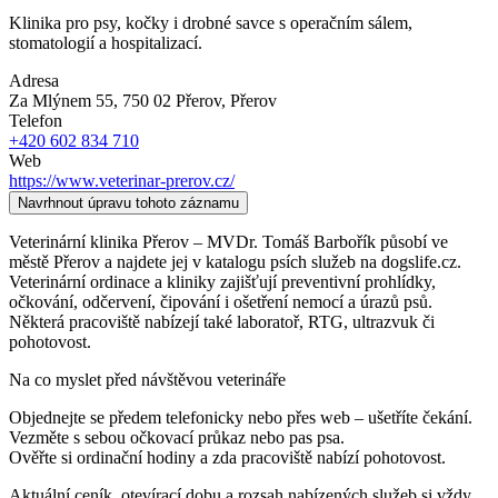
Klinika pro psy, kočky i drobné savce s operačním sálem,
stomatologií a hospitalizací.
Adresa
Za Mlýnem 55, 750 02 Přerov
, Přerov
Telefon
+420 602 834 710
Web
https://www.veterinar-prerov.cz/
Navrhnout úpravu tohoto záznamu
Veterinární klinika Přerov – MVDr. Tomáš Barbořík působí ve
městě Přerov a najdete jej v katalogu psích služeb na dogslife.cz.
Veterinární ordinace a kliniky zajišťují preventivní prohlídky,
očkování, odčervení, čipování i ošetření nemocí a úrazů psů.
Některá pracoviště nabízejí také laboratoř, RTG, ultrazvuk či
pohotovost.
Na co myslet před návštěvou veterináře
Objednejte se předem telefonicky nebo přes web – ušetříte čekání.
Vezměte s sebou očkovací průkaz nebo pas psa.
Ověřte si ordinační hodiny a zda pracoviště nabízí pohotovost.
Aktuální ceník, otevírací dobu a rozsah nabízených služeb si vždy