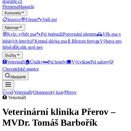
dogslife
.cz
Plemena
Magazín
Komunita
📋
Inzerce
💬
Fórum
🐾
Vaši psi
Nástroje
🧭
Kvíz: výběr psa
🐾
Psí jména
⚖️
Porovnání plemen
🕰️
Věk psa v
lidských letech
🍖
Krmná dávka psa
🍼
Březost feny
🧺
Výbava pro
štěně
💰
Kolik stojí pes
Služby
🏥
Veterináři
🏠
Útulky
🛏️
Psí hotely
🎓
Výcvik
✂️
Psí salony
🐶
Chovatelské stanice
Hledat
⌘K
Úvod
/
Veterináři
/
Olomoucký kraj
/
Přerov
🏥
Veterináři
Veterinární klinika Přerov –
MVDr. Tomáš Barbořík