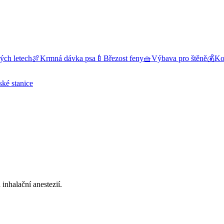
ých letech
🍖
Krmná dávka psa
🍼
Březost feny
🧺
Výbava pro štěně
💰
Kol
ské stanice
inhalační anestezií.