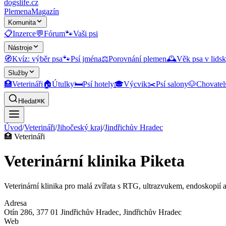
dogslife
.cz
Plemena
Magazín
Komunita
📋
Inzerce
💬
Fórum
🐾
Vaši psi
Nástroje
🧭
Kvíz: výběr psa
🐾
Psí jména
⚖️
Porovnání plemen
🕰️
Věk psa v lidsk
Služby
🏥
Veterináři
🏠
Útulky
🛏️
Psí hotely
🎓
Výcvik
✂️
Psí salony
🐶
Chovatel
Hledat
⌘K
Úvod
/
Veterináři
/
Jihočeský kraj
/
Jindřichův Hradec
🏥
Veterináři
Veterinární klinika Piketa
Veterinární klinika pro malá zvířata s RTG, ultrazvukem, endoskopií a 
Adresa
Otín 286, 377 01 Jindřichův Hradec
, Jindřichův Hradec
Web