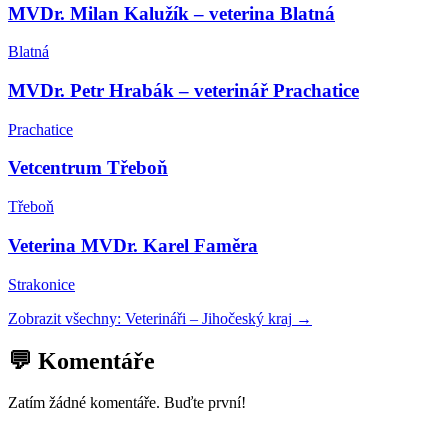
MVDr. Milan Kalužík – veterina Blatná
Blatná
MVDr. Petr Hrabák – veterinář Prachatice
Prachatice
Vetcentrum Třeboň
Třeboň
Veterina MVDr. Karel Faměra
Strakonice
Zobrazit všechny:
Veterináři
–
Jihočeský kraj
→
💬 Komentáře
Zatím žádné komentáře. Buďte první!