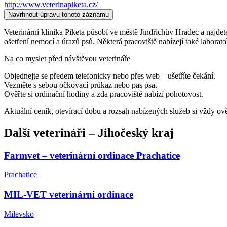
http://www.veterinapiketa.cz/
Navrhnout úpravu tohoto záznamu
Veterinární klinika Piketa působí ve městě Jindřichův Hradec a najdete 
ošetření nemocí a úrazů psů. Některá pracoviště nabízejí také laborat
Na co myslet před návštěvou veterináře
Objednejte se předem telefonicky nebo přes web – ušetříte čekání.
Vezměte s sebou očkovací průkaz nebo pas psa.
Ověřte si ordinační hodiny a zda pracoviště nabízí pohotovost.
Aktuální ceník, otevírací dobu a rozsah nabízených služeb si vždy ov
Další
veterináři
–
Jihočeský kraj
Farmvet – veterinární ordinace Prachatice
Prachatice
MIL-VET veterinární ordinace
Milevsko