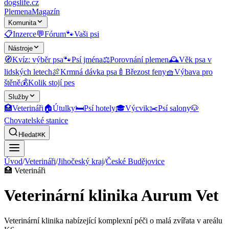
dogslife
.cz
Plemena
Magazín
Komunita
📋
Inzerce
💬
Fórum
🐾
Vaši psi
Nástroje
🧭
Kvíz: výběr psa
🐾
Psí jména
⚖️
Porovnání plemen
🕰️
Věk psa v
lidských letech
🍖
Krmná dávka psa
🍼
Březost feny
🧺
Výbava pro
štěně
💰
Kolik stojí pes
Služby
🏥
Veterináři
🏠
Útulky
🛏️
Psí hotely
🎓
Výcvik
✂️
Psí salony
🐶
Chovatelské stanice
Hledat
⌘K
Úvod
/
Veterináři
/
Jihočeský kraj
/
České Budějovice
🏥
Veterináři
Veterinární klinika Aurum Vet
Veterinární klinika nabízející komplexní péči o malá zvířata v areálu