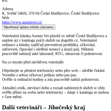
K6.
Adresa
K. Světlé 540/6, 370 04 České Budějovice
, České Budějovice
Web
https://www.aurumvet.cz/
Navrhnout úpravu tohoto záznamu
Veterinární klinika Aurum Vet působí ve městě České Budějovice a
najdete jej v katalogu psích služeb na dogslife.cz. Veterinární
ordinace a kliniky zajišťují preventivní prohlídky, očkování,
odčervení, čipování i ošetření nemocí a úrazů psů. Některá
pracoviště nabízejí také laboratoř, RTG, ultrazvuk či pohotovost.
Na co myslet před návštěvou veterináře
Objednejte se předem telefonicky nebo přes web – ušetříte čekání.
Vezměte s sebou očkovací průkaz nebo pas psa.
Ověřte si ordinační hodiny a zda pracoviště nabízí pohotovost.
Aktuální ceník, otevírací dobu a rozsah nabízených služeb si vždy
ověřte přímo na webu nebo telefonicky – údaje v katalogu se mohou
v čase měnit.
Další
veterináři
–
Jihočeský kraj