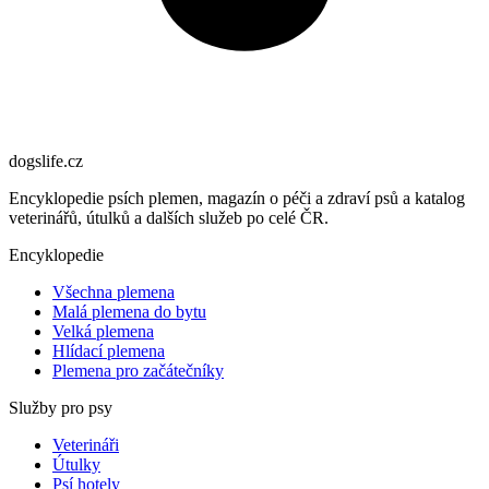
dogslife
.cz
Encyklopedie psích plemen, magazín o péči a zdraví psů a katalog
veterinářů, útulků a dalších služeb po celé ČR.
Encyklopedie
Všechna plemena
Malá plemena do bytu
Velká plemena
Hlídací plemena
Plemena pro začátečníky
Služby pro psy
Veterináři
Útulky
Psí hotely