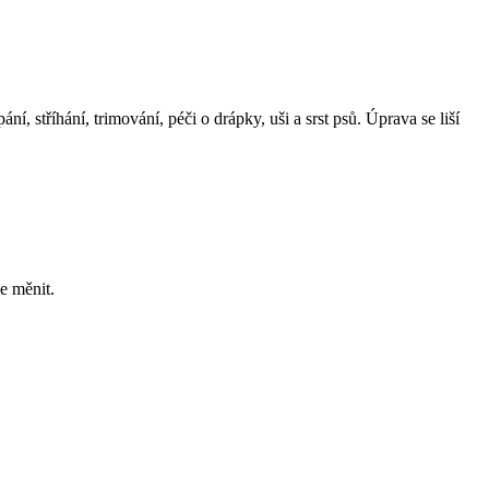
í, stříhání, trimování, péči o drápky, uši a srst psů. Úprava se liší
e měnit.