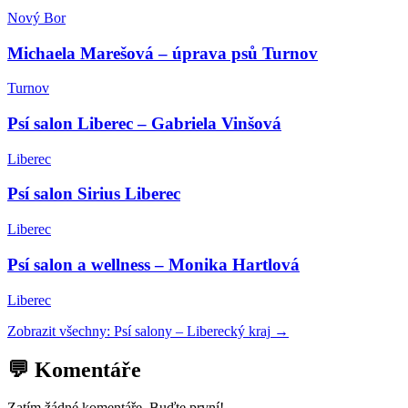
Nový Bor
Michaela Marešová – úprava psů Turnov
Turnov
Psí salon Liberec – Gabriela Vinšová
Liberec
Psí salon Sirius Liberec
Liberec
Psí salon a wellness – Monika Hartlová
Liberec
Zobrazit všechny:
Psí salony
–
Liberecký kraj
→
💬 Komentáře
Zatím žádné komentáře. Buďte první!