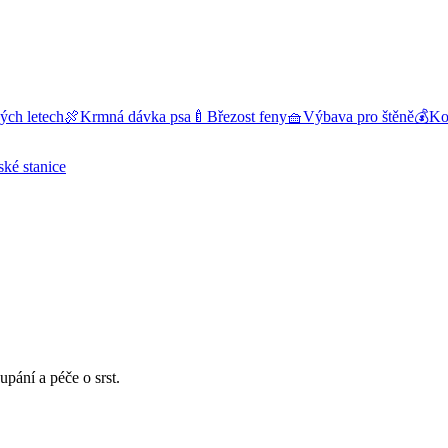
ých letech
🍖
Krmná dávka psa
🍼
Březost feny
🧺
Výbava pro štěně
💰
Kol
ské stanice
upání a péče o srst.