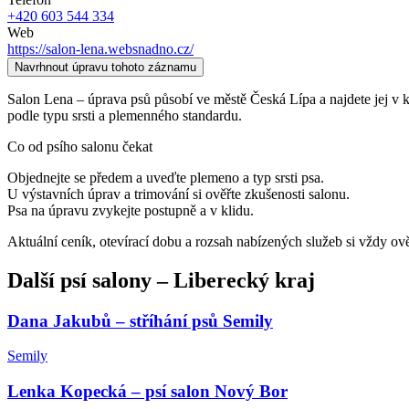
+420 603 544 334
Web
https://salon-lena.websnadno.cz/
Navrhnout úpravu tohoto záznamu
Salon Lena – úprava psů působí ve městě Česká Lípa a najdete jej v kata
podle typu srsti a plemenného standardu.
Co od psího salonu čekat
Objednejte se předem a uveďte plemeno a typ srsti psa.
U výstavních úprav a trimování si ověřte zkušenosti salonu.
Psa na úpravu zvykejte postupně a v klidu.
Aktuální ceník, otevírací dobu a rozsah nabízených služeb si vždy ov
Další
psí salony
–
Liberecký kraj
Dana Jakubů – stříhání psů Semily
Semily
Lenka Kopecká – psí salon Nový Bor