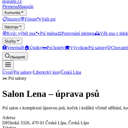
dogslife
.cz
Plemena
Magazín
Komunita
📋
Inzerce
💬
Fórum
🐾
Vaši psi
Nástroje
🧭
Kvíz: výběr psa
🐾
Psí jména
⚖️
Porovnání plemen
🕰️
Věk psa v lidsk
Služby
🏥
Veterináři
🏠
Útulky
🛏️
Psí hotely
🎓
Výcvik
✂️
Psí salony
🐶
Chovatel
Hledat
⌘K
Úvod
/
Psí salony
/
Liberecký kraj
/
Česká Lípa
✂️
Psí salony
Salon Lena – úprava psů
Psí salon s komplexní úpravou psů, koček i králíků včetně stříhání, ko
Adresa
Děčínská 3326, 470 01 Česká Lípa
, Česká Lípa
Telefon