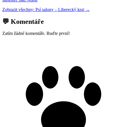
Zobrazit všechny:
Psí salony
–
Liberecký kraj
→
💬 Komentáře
Zatím žádné komentáře. Buďte první!