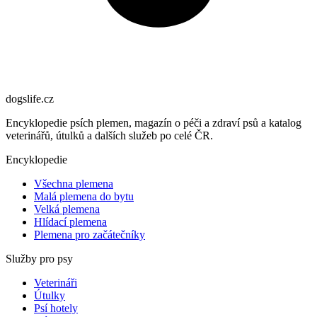
dogslife
.cz
Encyklopedie psích plemen, magazín o péči a zdraví psů a katalog
veterinářů, útulků a dalších služeb po celé ČR.
Encyklopedie
Všechna plemena
Malá plemena do bytu
Velká plemena
Hlídací plemena
Plemena pro začátečníky
Služby pro psy
Veterináři
Útulky
Psí hotely