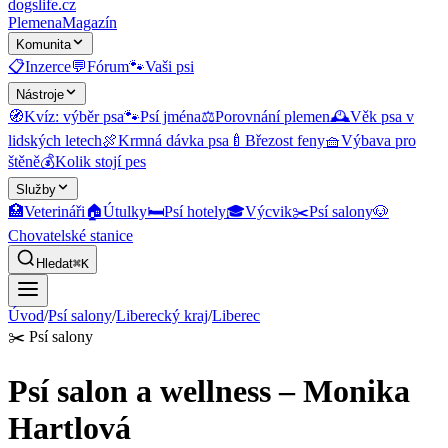
dogslife
.cz
Plemena
Magazín
Komunita
📋
Inzerce
💬
Fórum
🐾
Vaši psi
Nástroje
🧭
Kvíz: výběr psa
🐾
Psí jména
⚖️
Porovnání plemen
🕰️
Věk psa v
lidských letech
🍖
Krmná dávka psa
🍼
Březost feny
🧺
Výbava pro
štěně
💰
Kolik stojí pes
Služby
🏥
Veterináři
🏠
Útulky
🛏️
Psí hotely
🎓
Výcvik
✂️
Psí salony
🐶
Chovatelské stanice
Hledat
⌘K
Úvod
/
Psí salony
/
Liberecký kraj
/
Liberec
✂️
Psí salony
Psí salon a wellness – Monika
Hartlová