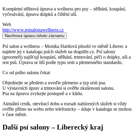
Kompletní střihová úprava a wellness pro psy – stříhání, koupání,
vyčesávání, úprava drápků a čištění uší.
Web
http://www.psisalonawellness.cz
Navrhnout úpravu tohoto záznamu
Psí salon a wellness – Monika Hartlová působí ve městě Liberec a
najdete jej v katalogu psích služeb na dogslife.cz. Psí salony
(groomeři) zajišťují koupání, stříhání, trimování, péči o drápky, uši a
srst psů. Úprava se liší podle typu srsti a plemenného standardu.
Co od psího salonu čekat
Objednejte se předem a uveďte plemeno a typ srsti psa.
U výstavních úprav a trimování si ověřte zkušenosti salonu.
Psa na úpravu zvykejte postupně a v klidu.
Aktuální ceník, otevírací dobu a rozsah nabízených služeb si vždy
ověřte přímo na webu nebo telefonicky – údaje v katalogu se mohou
v čase měnit.
Další
psí salony
–
Liberecký kraj