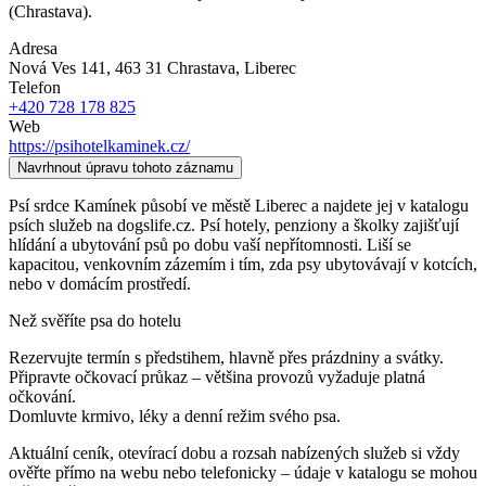
(Chrastava).
Adresa
Nová Ves 141, 463 31 Chrastava
, Liberec
Telefon
+420 728 178 825
Web
https://psihotelkaminek.cz/
Navrhnout úpravu tohoto záznamu
Psí srdce Kamínek působí ve městě Liberec a najdete jej v katalogu
psích služeb na dogslife.cz. Psí hotely, penziony a školky zajišťují
hlídání a ubytování psů po dobu vaší nepřítomnosti. Liší se
kapacitou, venkovním zázemím i tím, zda psy ubytovávají v kotcích,
nebo v domácím prostředí.
Než svěříte psa do hotelu
Rezervujte termín s předstihem, hlavně přes prázdniny a svátky.
Připravte očkovací průkaz – většina provozů vyžaduje platná
očkování.
Domluvte krmivo, léky a denní režim svého psa.
Aktuální ceník, otevírací dobu a rozsah nabízených služeb si vždy
ověřte přímo na webu nebo telefonicky – údaje v katalogu se mohou