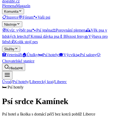
dogslife
.cz
Plemena
Magazín
Komunita
📋
Inzerce
💬
Fórum
🐾
Vaši psi
Nástroje
🧭
Kvíz: výběr psa
🐾
Psí jména
⚖️
Porovnání plemen
🕰️
Věk psa v
lidských letech
🍖
Krmná dávka psa
🍼
Březost feny
🧺
Výbava pro
štěně
💰
Kolik stojí pes
Služby
🏥
Veterináři
🏠
Útulky
🛏️
Psí hotely
🎓
Výcvik
✂️
Psí salony
🐶
Chovatelské stanice
Hledat
⌘K
Úvod
/
Psí hotely
/
Liberecký kraj
/
Liberec
🛏️
Psí hotely
Psí srdce Kamínek
Psí hotel a školka s domácí péčí bez kotců poblíž Liberce