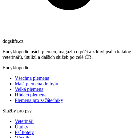
dogslife
.cz
Encyklopedie psích plemen, magazín o péči a zdraví psů a katalog
veterinářů, útulků a dalších služeb po celé ČR.
Encyklopedie
Všechna plemena
Malá plemena do bytu
Velká plemena
Hlídací plemena
Plemena pro začátečníky
Služby pro psy
Veterináři
Útulky
Psí hotely
Výcvik