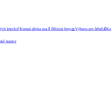
ých letech
🍖
Krmná dávka psa
🍼
Březost feny
🧺
Výbava pro štěně
💰
Kol
ské stanice