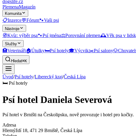
dogslife
.cz
Plemena
Magazín
Komunita
📋
Inzerce
💬
Fórum
🐾
Vaši psi
Nástroje
🧭
Kvíz: výběr psa
🐾
Psí jména
⚖️
Porovnání plemen
🕰️
Věk psa v lidsk
Služby
🏥
Veterináři
🏠
Útulky
🛏️
Psí hotely
🎓
Výcvik
✂️
Psí salony
🐶
Chovatel
Hledat
⌘K
Úvod
/
Psí hotely
/
Liberecký kraj
/
Česká Lípa
🛏️
Psí hotely
Psí hotel Daniela Severová
Psí hotel v Brništi na Českolipsku, nově provozuje i hotel pro kočky.
Adresa
Hlemýždí 18, 471 29 Brniště
, Česká Lípa
Telefon