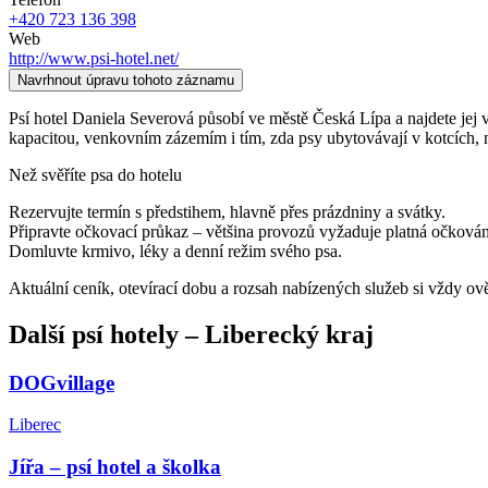
+420 723 136 398
Web
http://www.psi-hotel.net/
Navrhnout úpravu tohoto záznamu
Psí hotel Daniela Severová působí ve městě Česká Lípa a najdete jej v 
kapacitou, venkovním zázemím i tím, zda psy ubytovávají v kotcích, 
Než svěříte psa do hotelu
Rezervujte termín s předstihem, hlavně přes prázdniny a svátky.
Připravte očkovací průkaz – většina provozů vyžaduje platná očkován
Domluvte krmivo, léky a denní režim svého psa.
Aktuální ceník, otevírací dobu a rozsah nabízených služeb si vždy ov
Další
psí hotely
–
Liberecký kraj
DOGvillage
Liberec
Jířa – psí hotel a školka