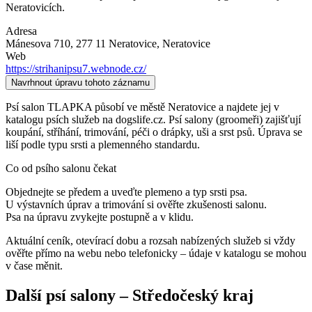
Neratovicích.
Adresa
Mánesova 710, 277 11 Neratovice
, Neratovice
Web
https://strihanipsu7.webnode.cz/
Navrhnout úpravu tohoto záznamu
Psí salon TLAPKA působí ve městě Neratovice a najdete jej v
katalogu psích služeb na dogslife.cz. Psí salony (groomeři) zajišťují
koupání, stříhání, trimování, péči o drápky, uši a srst psů. Úprava se
liší podle typu srsti a plemenného standardu.
Co od psího salonu čekat
Objednejte se předem a uveďte plemeno a typ srsti psa.
U výstavních úprav a trimování si ověřte zkušenosti salonu.
Psa na úpravu zvykejte postupně a v klidu.
Aktuální ceník, otevírací dobu a rozsah nabízených služeb si vždy
ověřte přímo na webu nebo telefonicky – údaje v katalogu se mohou
v čase měnit.
Další
psí salony
–
Středočeský kraj