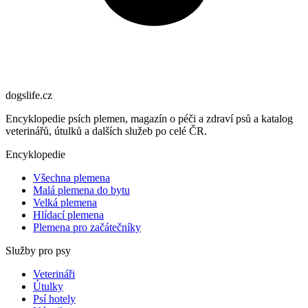
dogslife
.cz
Encyklopedie psích plemen, magazín o péči a zdraví psů a katalog
veterinářů, útulků a dalších služeb po celé ČR.
Encyklopedie
Všechna plemena
Malá plemena do bytu
Velká plemena
Hlídací plemena
Plemena pro začátečníky
Služby pro psy
Veterináři
Útulky
Psí hotely