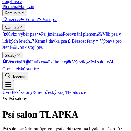
dogslife
.cz
Plemena
Magazín
Komunita
📋
Inzerce
💬
Fórum
🐾
Vaši psi
Nástroje
🧭
Kvíz: výběr psa
🐾
Psí jména
⚖️
Porovnání plemen
🕰️
Věk psa v
lidských letech
🍖
Krmná dávka psa
🍼
Březost feny
🧺
Výbava pro
štěně
💰
Kolik stojí pes
Služby
🏥
Veterináři
🏠
Útulky
🛏️
Psí hotely
🎓
Výcvik
✂️
Psí salony
🐶
Chovatelské stanice
Hledat
⌘K
Úvod
/
Psí salony
/
Středočeský kraj
/
Neratovice
✂️
Psí salony
Psí salon TLAPKA
Psí salon se šetrnou úpravou psů a důrazem na hygienu nástrojů v