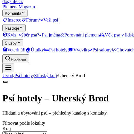
dogslife
.cz
Plemena
Magazín
Komunita
📋
Inzerce
💬
Fórum
🐾
Vaši psi
Nástroje
🧭
Kvíz: výběr psa
🐾
Psí jména
⚖️
Porovnání plemen
🕰️
Věk psa v lidsk
Služby
🏥
Veterináři
🏠
Útulky
🛏️
Psí hotely
🎓
Výcvik
✂️
Psí salony
🐶
Chovatel
Hledat
⌘K
Úvod
/
Psí hotely
/
Zlínský kraj
/
Uherský Brod
🛏️
Psí hotely – Uherský Brod
Hlídání a ubytování psů
– přehledný katalog s kontakty.
Filtrovat podle lokality
Kraj