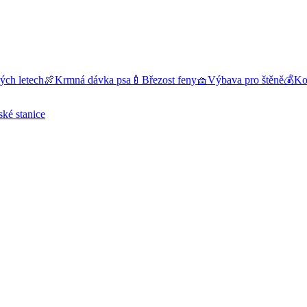
ých letech
🍖
Krmná dávka psa
🍼
Březost feny
🧺
Výbava pro štěně
💰
Kol
ské stanice