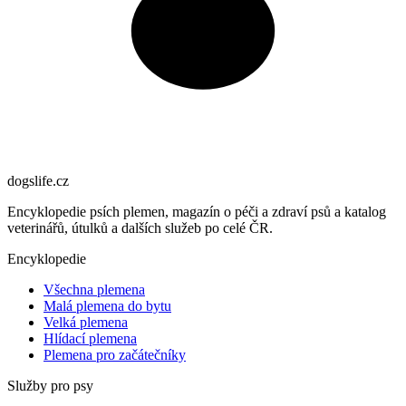
dogslife
.cz
Encyklopedie psích plemen, magazín o péči a zdraví psů a katalog
veterinářů, útulků a dalších služeb po celé ČR.
Encyklopedie
Všechna plemena
Malá plemena do bytu
Velká plemena
Hlídací plemena
Plemena pro začátečníky
Služby pro psy