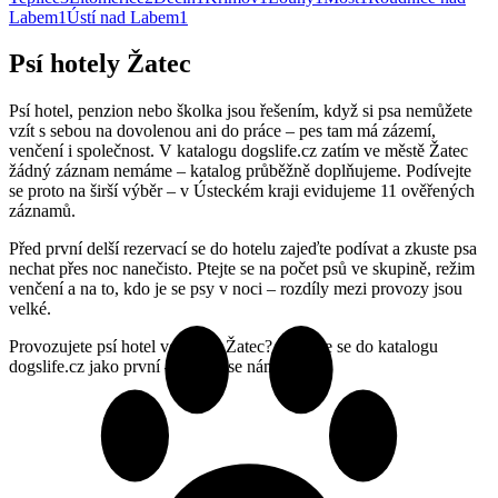
Labem
1
Ústí nad Labem
1
Psí hotely Žatec
Psí hotel, penzion nebo školka jsou řešením, když si psa nemůžete
vzít s sebou na dovolenou ani do práce – pes tam má zázemí,
venčení i společnost. V katalogu dogslife.cz zatím ve městě Žatec
žádný záznam nemáme – katalog průběžně doplňujeme. Podívejte
se proto na širší výběr – v Ústeckém kraji evidujeme 11 ověřených
záznamů.
Před první delší rezervací se do hotelu zajeďte podívat a zkuste psa
nechat přes noc nanečisto. Ptejte se na počet psů ve skupině, režim
venčení a na to, kdo je se psy v noci – rozdíly mezi provozy jsou
velké.
Provozujete psí hotel ve městě Žatec? Zařaďte se do katalogu
dogslife.cz jako první – ozvěte se nám.