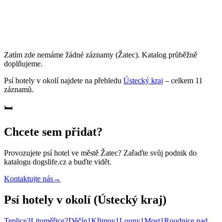
Zatím zde nemáme žádné záznamy
(Žatec)
. Katalog průběžně
doplňujeme.
Psí hotely
v okolí najdete na přehledu
Ústecký kraj
– celkem
11
záznamů
.
🛏️
Chcete sem přidat?
Provozujete
psí hotel
ve městě Žatec
? Zařaďte svůj podnik do
katalogu dogslife.cz a buďte vidět.
Kontaktujte nás
→
Psí hotely v okolí (Ústecký kraj)
Teplice
3
Litoměřice
2
Děčín
1
Křimov
1
Louny
1
Most
1
Roudnice nad