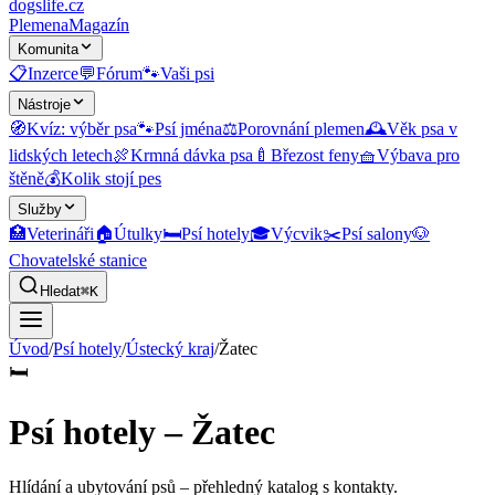
dogslife
.cz
Plemena
Magazín
Komunita
📋
Inzerce
💬
Fórum
🐾
Vaši psi
Nástroje
🧭
Kvíz: výběr psa
🐾
Psí jména
⚖️
Porovnání plemen
🕰️
Věk psa v
lidských letech
🍖
Krmná dávka psa
🍼
Březost feny
🧺
Výbava pro
štěně
💰
Kolik stojí pes
Služby
🏥
Veterináři
🏠
Útulky
🛏️
Psí hotely
🎓
Výcvik
✂️
Psí salony
🐶
Chovatelské stanice
Hledat
⌘K
Úvod
/
Psí hotely
/
Ústecký kraj
/
Žatec
🛏️
Psí hotely – Žatec
Hlídání a ubytování psů
– přehledný katalog s kontakty.