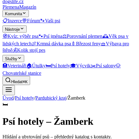
dogslife
.cz
Plemena
Magazín
Komunita
📋
Inzerce
💬
Fórum
🐾
Vaši psi
Nástroje
🧭
Kvíz: výběr psa
🐾
Psí jména
⚖️
Porovnání plemen
🕰️
Věk psa v
lidských letech
🍖
Krmná dávka psa
🍼
Březost feny
🧺
Výbava pro
štěně
💰
Kolik stojí pes
Služby
🏥
Veterináři
🏠
Útulky
🛏️
Psí hotely
🎓
Výcvik
✂️
Psí salony
🐶
Chovatelské stanice
Hledat
⌘K
Úvod
/
Psí hotely
/
Pardubický kraj
/
Žamberk
🛏️
Psí hotely – Žamberk
Hlídání a ubytování psů
– přehledný katalog s kontakty.