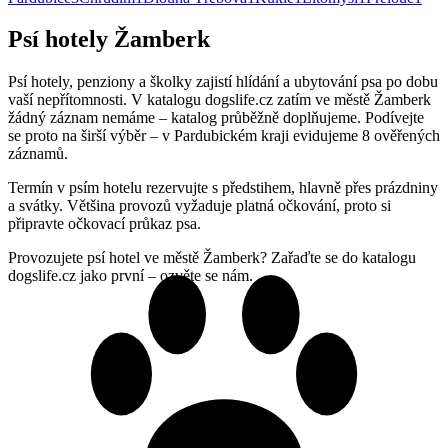
Psí hotely Žamberk
Psí hotely, penziony a školky zajistí hlídání a ubytování psa po dobu
vaší nepřítomnosti. V katalogu dogslife.cz zatím ve městě Žamberk
žádný záznam nemáme – katalog průběžně doplňujeme. Podívejte
se proto na širší výběr – v Pardubickém kraji evidujeme 8 ověřených
záznamů.
Termín v psím hotelu rezervujte s předstihem, hlavně přes prázdniny
a svátky. Většina provozů vyžaduje platná očkování, proto si
připravte očkovací průkaz psa.
Provozujete psí hotel ve městě Žamberk? Zařaďte se do katalogu
dogslife.cz jako první – ozvěte se nám.