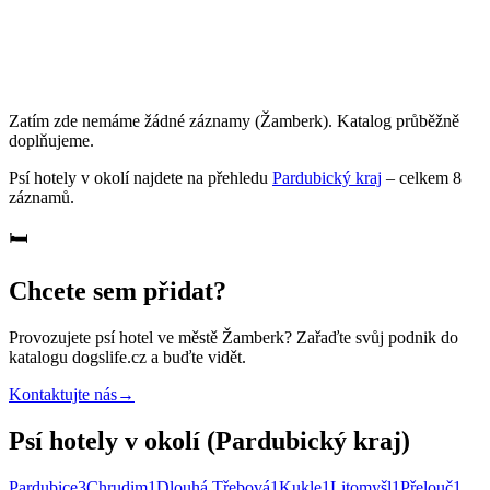
Zatím zde nemáme žádné záznamy
(Žamberk)
. Katalog průběžně
doplňujeme.
Psí hotely
v okolí najdete na přehledu
Pardubický kraj
– celkem
8
záznamů
.
🛏️
Chcete sem přidat?
Provozujete
psí hotel
ve městě Žamberk
? Zařaďte svůj podnik do
katalogu dogslife.cz a buďte vidět.
Kontaktujte nás
→
Psí hotely v okolí (Pardubický kraj)
Pardubice
3
Chrudim
1
Dlouhá Třebová
1
Kukle
1
Litomyšl
1
Přelouč
1