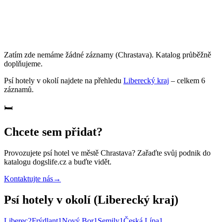
Zatím zde nemáme žádné záznamy
(Chrastava)
. Katalog průběžně
doplňujeme.
Psí hotely
v okolí najdete na přehledu
Liberecký kraj
– celkem
6
záznamů
.
🛏️
Chcete sem přidat?
Provozujete
psí hotel
ve městě Chrastava
? Zařaďte svůj podnik do
katalogu dogslife.cz a buďte vidět.
Kontaktujte nás
→
Psí hotely v okolí (Liberecký kraj)
Liberec
2
Frýdlant
1
Nový Bor
1
Semily
1
Česká Lípa
1