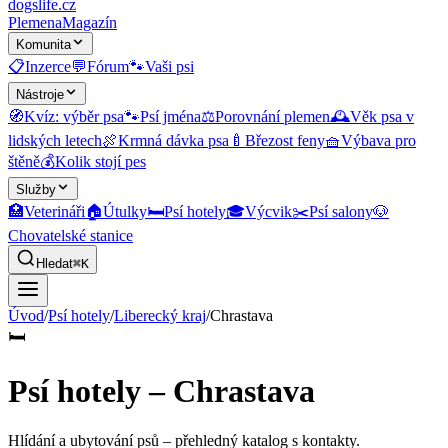
dogslife
.cz
Plemena
Magazín
Komunita
📋
Inzerce
💬
Fórum
🐾
Vaši psi
Nástroje
🧭
Kvíz: výběr psa
🐾
Psí jména
⚖️
Porovnání plemen
🕰️
Věk psa v
lidských letech
🍖
Krmná dávka psa
🍼
Březost feny
🧺
Výbava pro
štěně
💰
Kolik stojí pes
Služby
🏥
Veterináři
🏠
Útulky
🛏️
Psí hotely
🎓
Výcvik
✂️
Psí salony
🐶
Chovatelské stanice
Hledat
⌘K
Úvod
/
Psí hotely
/
Liberecký kraj
/
Chrastava
🛏️
Psí hotely – Chrastava
Hlídání a ubytování psů
– přehledný katalog s kontakty.