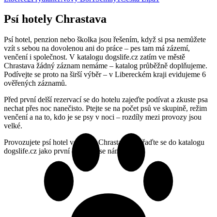
Psí hotely Chrastava
Psí hotel, penzion nebo školka jsou řešením, když si psa nemůžete
vzít s sebou na dovolenou ani do práce – pes tam má zázemí,
venčení i společnost. V katalogu dogslife.cz zatím ve městě
Chrastava žádný záznam nemáme – katalog průběžně doplňujeme.
Podívejte se proto na širší výběr – v Libereckém kraji evidujeme 6
ověřených záznamů.
Před první delší rezervací se do hotelu zajeďte podívat a zkuste psa
nechat přes noc nanečisto. Ptejte se na počet psů ve skupině, režim
venčení a na to, kdo je se psy v noci – rozdíly mezi provozy jsou
velké.
Provozujete psí hotel ve městě Chrastava? Zařaďte se do katalogu
dogslife.cz jako první – ozvěte se nám.