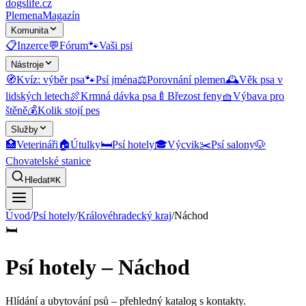
dogslife
.cz
Plemena
Magazín
Komunita
📋
Inzerce
💬
Fórum
🐾
Vaši psi
Nástroje
🧭
Kvíz: výběr psa
🐾
Psí jména
⚖️
Porovnání plemen
🕰️
Věk psa v
lidských letech
🍖
Krmná dávka psa
🍼
Březost feny
🧺
Výbava pro
štěně
💰
Kolik stojí pes
Služby
🏥
Veterináři
🏠
Útulky
🛏️
Psí hotely
🎓
Výcvik
✂️
Psí salony
🐶
Chovatelské stanice
Hledat
⌘K
Úvod
/
Psí hotely
/
Královéhradecký kraj
/
Náchod
🛏️
Psí hotely – Náchod
Hlídání a ubytování psů
– přehledný katalog s kontakty.