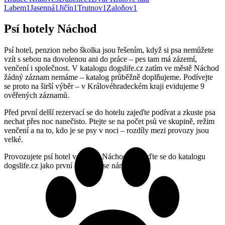
Labem
1
Jasenná
1
Jičín
1
Trutnov
1
Zaloňov
1
Psí hotely Náchod
Psí hotel, penzion nebo školka jsou řešením, když si psa nemůžete
vzít s sebou na dovolenou ani do práce – pes tam má zázemí,
venčení i společnost. V katalogu dogslife.cz zatím ve městě Náchod
žádný záznam nemáme – katalog průběžně doplňujeme. Podívejte
se proto na širší výběr – v Královéhradeckém kraji evidujeme 9
ověřených záznamů.
Před první delší rezervací se do hotelu zajeďte podívat a zkuste psa
nechat přes noc nanečisto. Ptejte se na počet psů ve skupině, režim
venčení a na to, kdo je se psy v noci – rozdíly mezi provozy jsou
velké.
Provozujete psí hotel ve městě Náchod? Zařaďte se do katalogu
dogslife.cz jako první – ozvěte se nám.