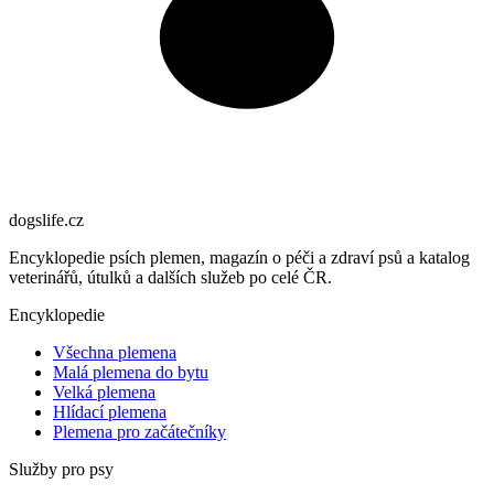
dogslife
.cz
Encyklopedie psích plemen, magazín o péči a zdraví psů a katalog
veterinářů, útulků a dalších služeb po celé ČR.
Encyklopedie
Všechna plemena
Malá plemena do bytu
Velká plemena
Hlídací plemena
Plemena pro začátečníky
Služby pro psy