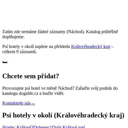
Zatím zde nemáme žádné záznamy
(Náchod)
. Katalog průběžně
doplňujeme.
Psí hotely
v okolí najdete na přehledu
Královéhradecký kraj
–
celkem
9
záznamů
.
🛏️
Chcete sem přidat?
Provozujete
psí hotel
ve městě Náchod
? Zařaďte svůj podnik do
katalogu dogslife.cz a buďte vidět.
Kontaktujte nás
→
Psí hotely v okolí (Královéhradecký kraj)
Hradec Králové
3
Dubenec
1
Dvůr Králové nad