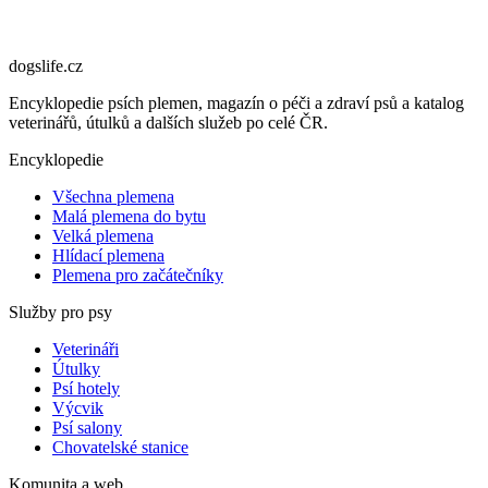
dogslife
.cz
Encyklopedie psích plemen, magazín o péči a zdraví psů a katalog
veterinářů, útulků a dalších služeb po celé ČR.
Encyklopedie
Všechna plemena
Malá plemena do bytu
Velká plemena
Hlídací plemena
Plemena pro začátečníky
Služby pro psy
Veterináři
Útulky
Psí hotely
Výcvik
Psí salony
Chovatelské stanice
Komunita a web