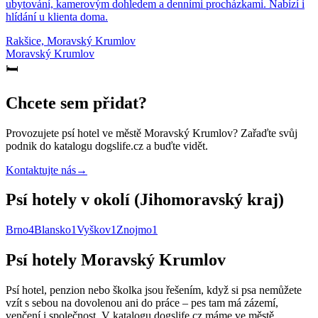
ubytování, kamerovým dohledem a denními procházkami. Nabízí i
hlídání u klienta doma.
Rakšice, Moravský Krumlov
Moravský Krumlov
🛏️
Chcete sem přidat?
Provozujete
psí hotel
ve městě Moravský Krumlov
? Zařaďte svůj
podnik do katalogu dogslife.cz a buďte vidět.
Kontaktujte nás
→
Psí hotely v okolí (Jihomoravský kraj)
Brno
4
Blansko
1
Vyškov
1
Znojmo
1
Psí hotely Moravský Krumlov
Psí hotel, penzion nebo školka jsou řešením, když si psa nemůžete
vzít s sebou na dovolenou ani do práce – pes tam má zázemí,
venčení i společnost. V katalogu dogslife.cz máme ve městě