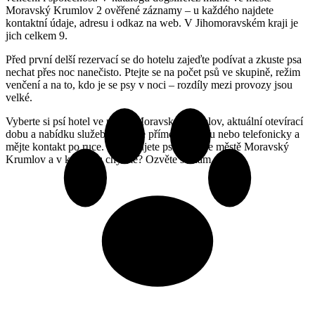
Moravský Krumlov 2 ověřené záznamy – u každého najdete
kontaktní údaje, adresu i odkaz na web. V Jihomoravském kraji je
jich celkem 9.
Před první delší rezervací se do hotelu zajeďte podívat a zkuste psa
nechat přes noc nanečisto. Ptejte se na počet psů ve skupině, režim
venčení a na to, kdo je se psy v noci – rozdíly mezi provozy jsou
velké.
Vyberte si psí hotel ve městě Moravský Krumlov, aktuální otevírací
dobu a nabídku služeb si ověřte přímo na webu nebo telefonicky a
mějte kontakt po ruce. Provozujete psí hotel ve městě Moravský
Krumlov a v katalogu chybíte? Ozvěte se nám.