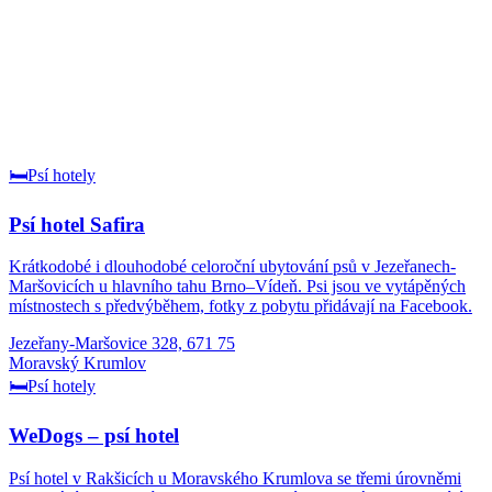
🛏️
Psí hotely
Psí hotel Safira
Krátkodobé i dlouhodobé celoroční ubytování psů v Jezeřanech-
Maršovicích u hlavního tahu Brno–Vídeň. Psi jsou ve vytápěných
místnostech s předvýběhem, fotky z pobytu přidávají na Facebook.
Jezeřany-Maršovice 328, 671 75
Moravský Krumlov
🛏️
Psí hotely
WeDogs – psí hotel
Psí hotel v Rakšicích u Moravského Krumlova se třemi úrovněmi