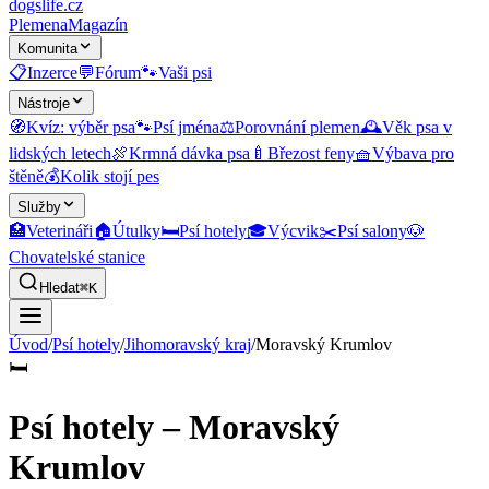
dogslife
.cz
Plemena
Magazín
Komunita
📋
Inzerce
💬
Fórum
🐾
Vaši psi
Nástroje
🧭
Kvíz: výběr psa
🐾
Psí jména
⚖️
Porovnání plemen
🕰️
Věk psa v
lidských letech
🍖
Krmná dávka psa
🍼
Březost feny
🧺
Výbava pro
štěně
💰
Kolik stojí pes
Služby
🏥
Veterináři
🏠
Útulky
🛏️
Psí hotely
🎓
Výcvik
✂️
Psí salony
🐶
Chovatelské stanice
Hledat
⌘K
Úvod
/
Psí hotely
/
Jihomoravský kraj
/
Moravský Krumlov
🛏️
Psí hotely – Moravský
Krumlov