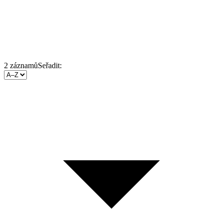
2
záznamů
Seřadit: