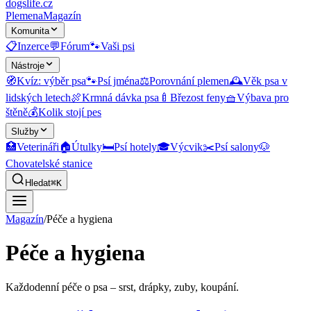
dogslife
.cz
Plemena
Magazín
Komunita
📋
Inzerce
💬
Fórum
🐾
Vaši psi
Nástroje
🧭
Kvíz: výběr psa
🐾
Psí jména
⚖️
Porovnání plemen
🕰️
Věk psa v
lidských letech
🍖
Krmná dávka psa
🍼
Březost feny
🧺
Výbava pro
štěně
💰
Kolik stojí pes
Služby
🏥
Veterináři
🏠
Útulky
🛏️
Psí hotely
🎓
Výcvik
✂️
Psí salony
🐶
Chovatelské stanice
Hledat
⌘K
Magazín
/
Péče a hygiena
Péče a hygiena
Každodenní péče o psa – srst, drápky, zuby, koupání.