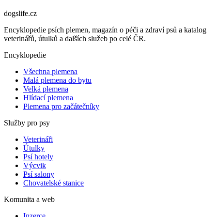
dogslife
.cz
Encyklopedie psích plemen, magazín o péči a zdraví psů a katalog
veterinářů, útulků a dalších služeb po celé ČR.
Encyklopedie
Všechna plemena
Malá plemena do bytu
Velká plemena
Hlídací plemena
Plemena pro začátečníky
Služby pro psy
Veterináři
Útulky
Psí hotely
Výcvik
Psí salony
Chovatelské stanice
Komunita a web
Inzerce