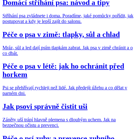
Domácí stříhání psa: návod a tipy
Stříhání psa zvládnete i doma. Poradíme, jaké pomůcky pořídit, jak
postupovat a kdy je lepší zajít do salonu.
Péče o psa v zimě: tlapky, sůl a chlad
Mráz, sůl a led dají psím tlapkám zabrat. Jak psa v zimě chránit a o
co dbát.
Péče o psa v létě: jak ho ochránit před
horkem
Psi se přehřívají rychleji než lidé. Jak předejít úžehu a co dělat v
parném dni.
Jak psovi správně čistit uši
Záněty uší trápí hlavně plemena s dlouhým uchem. Jak na
bezpečnou očistu a prevenci.
Péče o psí zuby a prevence zubního