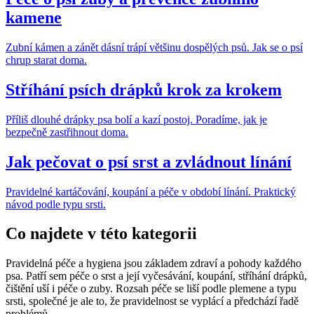
kamene
Zubní kámen a zánět dásní trápí většinu dospělých psů. Jak se o psí
chrup starat doma.
Stříhání psích drápků krok za krokem
Příliš dlouhé drápky psa bolí a kazí postoj. Poradíme, jak je
bezpečně zastřihnout doma.
Jak pečovat o psí srst a zvládnout línání
Pravidelné kartáčování, koupání a péče v období línání. Praktický
návod podle typu srsti.
Co najdete v této kategorii
Pravidelná péče a hygiena jsou základem zdraví a pohody každého
psa. Patří sem péče o srst a její vyčesávání, koupání, stříhání drápků,
čištění uší i péče o zuby. Rozsah péče se liší podle plemene a typu
srsti, společné je ale to, že pravidelnost se vyplácí a předchází řadě
problémů.