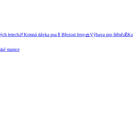
ých letech
🍖
Krmná dávka psa
🍼
Březost feny
🧺
Výbava pro štěně
💰
Kol
ské stanice