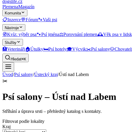
dogslife
.cz
Plemena
Magazín
Komunita
📋
Inzerce
💬
Fórum
🐾
Vaši psi
Nástroje
🧭
Kvíz: výběr psa
🐾
Psí jména
⚖️
Porovnání plemen
🕰️
Věk psa v lidsk
Služby
🏥
Veterináři
🏠
Útulky
🛏️
Psí hotely
🎓
Výcvik
✂️
Psí salony
🐶
Chovatel
Hledat
⌘K
Úvod
/
Psí salony
/
Ústecký kraj
/
Ústí nad Labem
✂️
Psí salony – Ústí nad Labem
Stříhání a úprava srsti
– přehledný katalog s kontakty.
Filtrovat podle lokality
Kraj