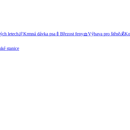
ých letech
🍖
Krmná dávka psa
🍼
Březost feny
🧺
Výbava pro štěně
💰
Kol
ské stanice