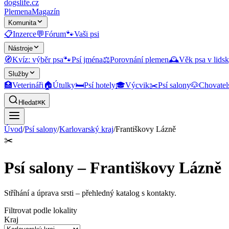
dogslife
.cz
Plemena
Magazín
Komunita
📋
Inzerce
💬
Fórum
🐾
Vaši psi
Nástroje
🧭
Kvíz: výběr psa
🐾
Psí jména
⚖️
Porovnání plemen
🕰️
Věk psa v lidsk
Služby
🏥
Veterináři
🏠
Útulky
🛏️
Psí hotely
🎓
Výcvik
✂️
Psí salony
🐶
Chovatel
Hledat
⌘K
Úvod
/
Psí salony
/
Karlovarský kraj
/
Františkovy Lázně
✂️
Psí salony – Františkovy Lázně
Stříhání a úprava srsti
– přehledný katalog s kontakty.
Filtrovat podle lokality
Kraj