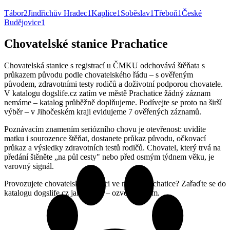
Tábor
2
Jindřichův Hradec
1
Kaplice
1
Soběslav
1
Třeboň
1
České
Budějovice
1
Chovatelské stanice Prachatice
Chovatelská stanice s registrací u ČMKU odchovává štěňata s
průkazem původu podle chovatelského řádu – s ověřeným
původem, zdravotními testy rodičů a doživotní podporou chovatele.
V katalogu dogslife.cz zatím ve městě Prachatice žádný záznam
nemáme – katalog průběžně doplňujeme. Podívejte se proto na širší
výběr – v Jihočeském kraji evidujeme 7 ověřených záznamů.
Poznávacím znamením seriózního chovu je otevřenost: uvidíte
matku i sourozence štěňat, dostanete průkaz původu, očkovací
průkaz a výsledky zdravotních testů rodičů. Chovatel, který trvá na
předání štěněte „na půl cesty" nebo před osmým týdnem věku, je
varovný signál.
Provozujete chovatelskou stanici ve městě Prachatice? Zařaďte se do
katalogu dogslife.cz jako první – ozvěte se nám.