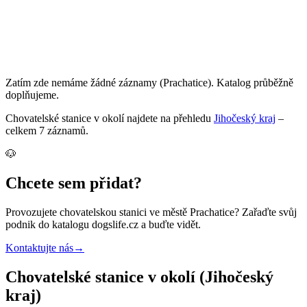
Zatím zde nemáme žádné záznamy
(Prachatice)
. Katalog průběžně
doplňujeme.
Chovatelské stanice
v okolí najdete na přehledu
Jihočeský kraj
–
celkem
7
záznamů
.
🐶
Chcete sem přidat?
Provozujete
chovatelskou stanici
ve městě Prachatice
? Zařaďte svůj
podnik do katalogu dogslife.cz a buďte vidět.
Kontaktujte nás
→
Chovatelské stanice v okolí (Jihočeský
kraj)