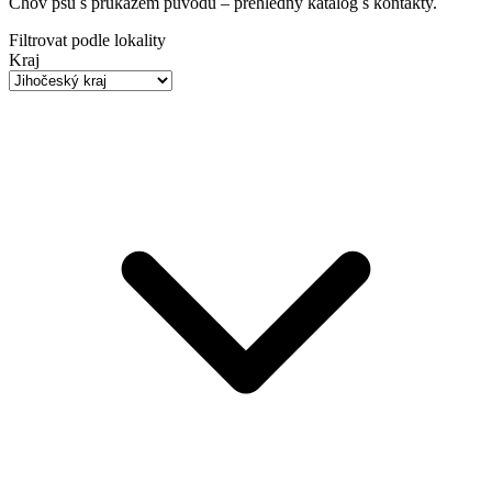
Chov psů s průkazem původu
– přehledný katalog s kontakty.
Filtrovat podle lokality
Kraj