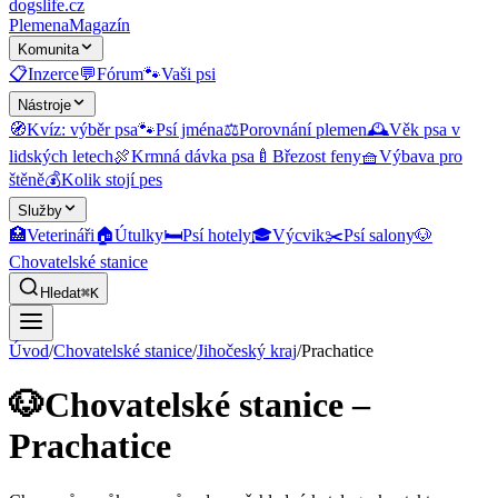
dogslife
.cz
Plemena
Magazín
Komunita
📋
Inzerce
💬
Fórum
🐾
Vaši psi
Nástroje
🧭
Kvíz: výběr psa
🐾
Psí jména
⚖️
Porovnání plemen
🕰️
Věk psa v
lidských letech
🍖
Krmná dávka psa
🍼
Březost feny
🧺
Výbava pro
štěně
💰
Kolik stojí pes
Služby
🏥
Veterináři
🏠
Útulky
🛏️
Psí hotely
🎓
Výcvik
✂️
Psí salony
🐶
Chovatelské stanice
Hledat
⌘K
Úvod
/
Chovatelské stanice
/
Jihočeský kraj
/
Prachatice
🐶
Chovatelské stanice –
Prachatice