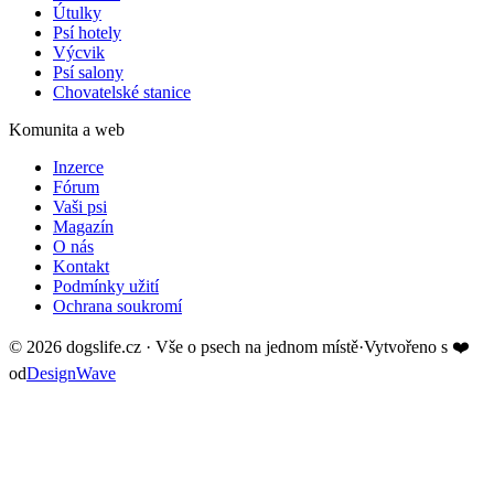
Útulky
Psí hotely
Výcvik
Psí salony
Chovatelské stanice
Komunita a web
Inzerce
Fórum
Vaši psi
Magazín
O nás
Kontakt
Podmínky užití
Ochrana soukromí
©
2026
dogslife.cz · Vše o psech na jednom místě
·
Vytvořeno s
❤️
od
DesignWave