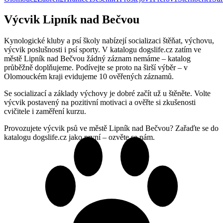
Výcvik Lipník nad Bečvou
Kynologické kluby a psí školy nabízejí socializaci štěňat, výchovu,
výcvik poslušnosti i psí sporty. V katalogu dogslife.cz zatím ve
městě Lipník nad Bečvou žádný záznam nemáme – katalog
průběžně doplňujeme. Podívejte se proto na širší výběr – v
Olomouckém kraji evidujeme 10 ověřených záznamů.
Se socializací a základy výchovy je dobré začít už u štěněte. Volte
výcvik postavený na pozitivní motivaci a ověřte si zkušenosti
cvičitele i zaměření kurzu.
Provozujete výcvik psů ve městě Lipník nad Bečvou? Zařaďte se do
katalogu dogslife.cz jako první – ozvěte se nám.