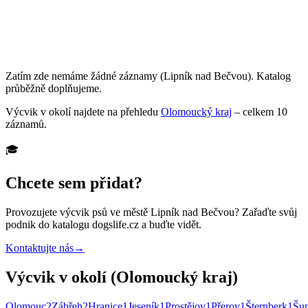
Zatím zde nemáme žádné záznamy
(Lipník nad Bečvou)
. Katalog
průběžně doplňujeme.
Výcvik
v okolí najdete na přehledu
Olomoucký kraj
– celkem
10
záznamů
.
🎓
Chcete sem přidat?
Provozujete
výcvik psů
ve městě Lipník nad Bečvou
? Zařaďte svůj
podnik do katalogu dogslife.cz a buďte vidět.
Kontaktujte nás
→
Výcvik v okolí (Olomoucký kraj)
Olomouc
2
Zábřeh
2
Hranice
1
Jeseník
1
Prostějov
1
Přerov
1
Šternberk
1
Šu