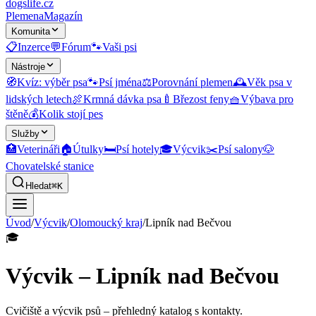
dogslife
.cz
Plemena
Magazín
Komunita
📋
Inzerce
💬
Fórum
🐾
Vaši psi
Nástroje
🧭
Kvíz: výběr psa
🐾
Psí jména
⚖️
Porovnání plemen
🕰️
Věk psa v
lidských letech
🍖
Krmná dávka psa
🍼
Březost feny
🧺
Výbava pro
štěně
💰
Kolik stojí pes
Služby
🏥
Veterináři
🏠
Útulky
🛏️
Psí hotely
🎓
Výcvik
✂️
Psí salony
🐶
Chovatelské stanice
Hledat
⌘K
Úvod
/
Výcvik
/
Olomoucký kraj
/
Lipník nad Bečvou
🎓
Výcvik – Lipník nad Bečvou
Cvičiště a výcvik psů
– přehledný katalog s kontakty.