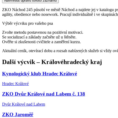
Navrhnout úpravu tohoto záznamu
ZKO Náchod 245 působí ve městě Náchod a najdete jej v katalogu psích
agility, obedience nebo nosework. Pracují individuálně i ve skupinách
Výběr výcviku pro vašeho psa
Zvolte metodu postavenou na pozitivní motivaci.
Se socializací a základy začněte už u štěněte.
Ověřte si zkušenosti cvičitele a zaměření kurzu.
Aktuální ceník, otevírací dobu a rozsah nabízených služeb si vždy ov
Další
výcvik
–
Královéhradecký kraj
Kynologický klub Hradec Králové
Hradec Králové
ZKO Dvůr Králové nad Labem č. 138
Dvůr Králové nad Labem
ZKO Jaroměř