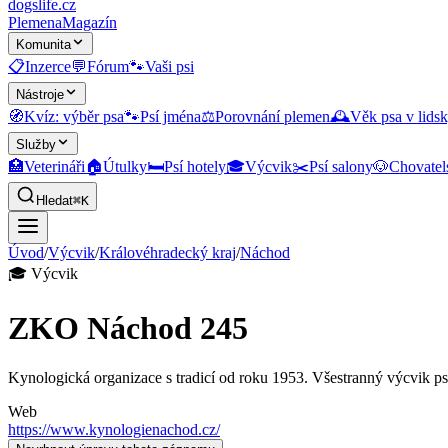
dogslife
.cz
Plemena
Magazín
Komunita
📋
Inzerce
💬
Fórum
🐾
Vaši psi
Nástroje
🧭
Kvíz: výběr psa
🐾
Psí jména
⚖️
Porovnání plemen
🕰️
Věk psa v lidsk
Služby
🏥
Veterináři
🏠
Útulky
🛏️
Psí hotely
🎓
Výcvik
✂️
Psí salony
🐶
Chovatel
Hledat
⌘K
Úvod
/
Výcvik
/
Královéhradecký kraj
/
Náchod
🎓
Výcvik
ZKO Náchod 245
Kynologická organizace s tradicí od roku 1953. Všestranný výcvik ps
Web
https://www.kynologienachod.cz/