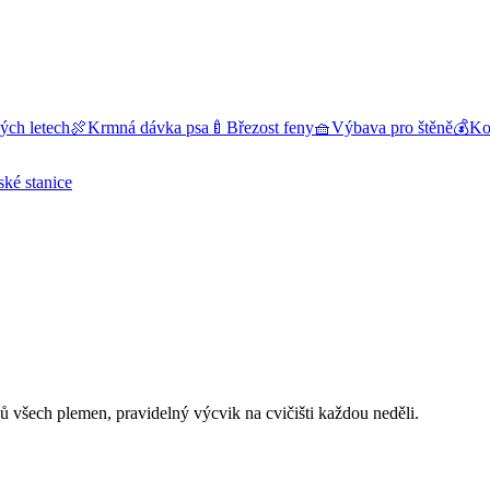
ých letech
🍖
Krmná dávka psa
🍼
Březost feny
🧺
Výbava pro štěně
💰
Kol
ské stanice
ů všech plemen, pravidelný výcvik na cvičišti každou neděli.