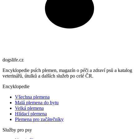
dogslife
.cz
Encyklopedie psích plemen, magazín o péči a zdraví psů a katalog
veterinářů, útulků a dalších služeb po celé ČR.
Encyklopedie
Všechna plemena
Malá plemena do bytu
Velká plemena
Hlídací plemena
Plemena pro začátečníky
Služby pro psy