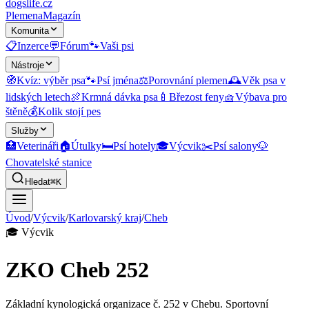
dogslife
.cz
Plemena
Magazín
Komunita
📋
Inzerce
💬
Fórum
🐾
Vaši psi
Nástroje
🧭
Kvíz: výběr psa
🐾
Psí jména
⚖️
Porovnání plemen
🕰️
Věk psa v
lidských letech
🍖
Krmná dávka psa
🍼
Březost feny
🧺
Výbava pro
štěně
💰
Kolik stojí pes
Služby
🏥
Veterináři
🏠
Útulky
🛏️
Psí hotely
🎓
Výcvik
✂️
Psí salony
🐶
Chovatelské stanice
Hledat
⌘K
Úvod
/
Výcvik
/
Karlovarský kraj
/
Cheb
🎓
Výcvik
ZKO Cheb 252
Základní kynologická organizace č. 252 v Chebu. Sportovní