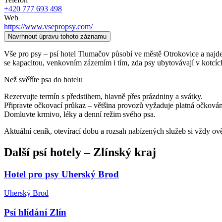
+420 777 693 498
Web
https://www.vsepropsy.com/
Navrhnout úpravu tohoto záznamu
Vše pro psy – psí hotel Tlumačov působí ve městě Otrokovice a najdete 
se kapacitou, venkovním zázemím i tím, zda psy ubytovávají v kotcíc
Než svěříte psa do hotelu
Rezervujte termín s předstihem, hlavně přes prázdniny a svátky.
Připravte očkovací průkaz – většina provozů vyžaduje platná očkován
Domluvte krmivo, léky a denní režim svého psa.
Aktuální ceník, otevírací dobu a rozsah nabízených služeb si vždy ov
Další
psí hotely
–
Zlínský kraj
Hotel pro psy Uherský Brod
Uherský Brod
Psí hlídání Zlín