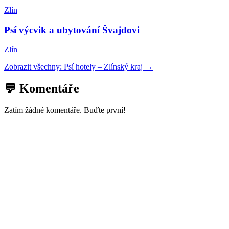
Zlín
Psí výcvik a ubytování Švajdovi
Zlín
Zobrazit všechny:
Psí hotely
–
Zlínský kraj
→
💬 Komentáře
Zatím žádné komentáře. Buďte první!