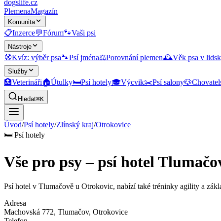
dogslife
.cz
Plemena
Magazín
Komunita
📋
Inzerce
💬
Fórum
🐾
Vaši psi
Nástroje
🧭
Kvíz: výběr psa
🐾
Psí jména
⚖️
Porovnání plemen
🕰️
Věk psa v lidsk
Služby
🏥
Veterináři
🏠
Útulky
🛏️
Psí hotely
🎓
Výcvik
✂️
Psí salony
🐶
Chovatel
Hledat
⌘K
Úvod
/
Psí hotely
/
Zlínský kraj
/
Otrokovice
🛏️
Psí hotely
Vše pro psy – psí hotel Tlumačo
Psí hotel v Tlumačově u Otrokovic, nabízí také tréninky agility a zákl
Adresa
Machovská 772, Tlumačov
, Otrokovice
Telefon