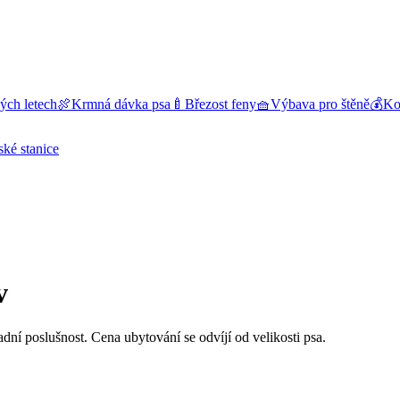
ých letech
🍖
Krmná dávka psa
🍼
Březost feny
🧺
Výbava pro štěně
💰
Kol
ské stanice
v
adní poslušnost. Cena ubytování se odvíjí od velikosti psa.