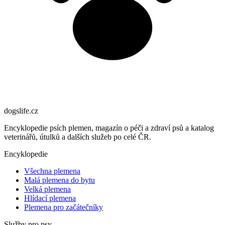
dogslife
.cz
Encyklopedie psích plemen, magazín o péči a zdraví psů a katalog
veterinářů, útulků a dalších služeb po celé ČR.
Encyklopedie
Všechna plemena
Malá plemena do bytu
Velká plemena
Hlídací plemena
Plemena pro začátečníky
Služby pro psy