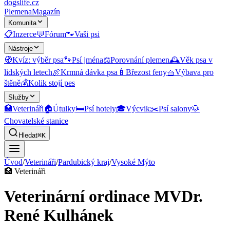
dogslife
.cz
Plemena
Magazín
Komunita
📋
Inzerce
💬
Fórum
🐾
Vaši psi
Nástroje
🧭
Kvíz: výběr psa
🐾
Psí jména
⚖️
Porovnání plemen
🕰️
Věk psa v
lidských letech
🍖
Krmná dávka psa
🍼
Březost feny
🧺
Výbava pro
štěně
💰
Kolik stojí pes
Služby
🏥
Veterináři
🏠
Útulky
🛏️
Psí hotely
🎓
Výcvik
✂️
Psí salony
🐶
Chovatelské stanice
Hledat
⌘K
Úvod
/
Veterináři
/
Pardubický kraj
/
Vysoké Mýto
🏥
Veterináři
Veterinární ordinace MVDr.
René Kulhánek