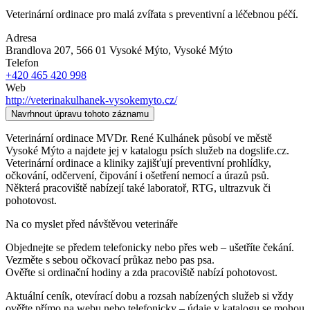
Veterinární ordinace pro malá zvířata s preventivní a léčebnou péčí.
Adresa
Brandlova 207, 566 01 Vysoké Mýto
, Vysoké Mýto
Telefon
+420 465 420 998
Web
http://veterinakulhanek-vysokemyto.cz/
Navrhnout úpravu tohoto záznamu
Veterinární ordinace MVDr. René Kulhánek působí ve městě
Vysoké Mýto a najdete jej v katalogu psích služeb na dogslife.cz.
Veterinární ordinace a kliniky zajišťují preventivní prohlídky,
očkování, odčervení, čipování i ošetření nemocí a úrazů psů.
Některá pracoviště nabízejí také laboratoř, RTG, ultrazvuk či
pohotovost.
Na co myslet před návštěvou veterináře
Objednejte se předem telefonicky nebo přes web – ušetříte čekání.
Vezměte s sebou očkovací průkaz nebo pas psa.
Ověřte si ordinační hodiny a zda pracoviště nabízí pohotovost.
Aktuální ceník, otevírací dobu a rozsah nabízených služeb si vždy
ověřte přímo na webu nebo telefonicky – údaje v katalogu se mohou