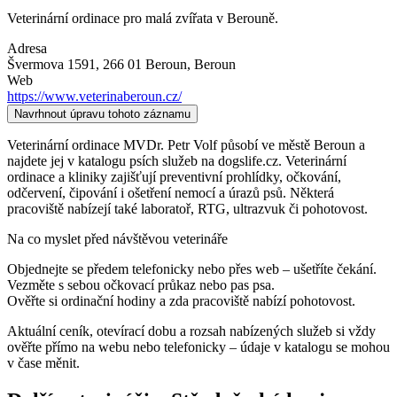
Veterinární ordinace pro malá zvířata v Berouně.
Adresa
Švermova 1591, 266 01 Beroun
, Beroun
Web
https://www.veterinaberoun.cz/
Navrhnout úpravu tohoto záznamu
Veterinární ordinace MVDr. Petr Volf působí ve městě Beroun a
najdete jej v katalogu psích služeb na dogslife.cz. Veterinární
ordinace a kliniky zajišťují preventivní prohlídky, očkování,
odčervení, čipování i ošetření nemocí a úrazů psů. Některá
pracoviště nabízejí také laboratoř, RTG, ultrazvuk či pohotovost.
Na co myslet před návštěvou veterináře
Objednejte se předem telefonicky nebo přes web – ušetříte čekání.
Vezměte s sebou očkovací průkaz nebo pas psa.
Ověřte si ordinační hodiny a zda pracoviště nabízí pohotovost.
Aktuální ceník, otevírací dobu a rozsah nabízených služeb si vždy
ověřte přímo na webu nebo telefonicky – údaje v katalogu se mohou
v čase měnit.