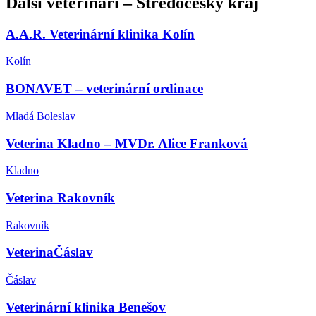
Další
veterináři
–
Středočeský kraj
A.A.R. Veterinární klinika Kolín
Kolín
BONAVET – veterinární ordinace
Mladá Boleslav
Veterina Kladno – MVDr. Alice Franková
Kladno
Veterina Rakovník
Rakovník
VeterinaČáslav
Čáslav
Veterinární klinika Benešov